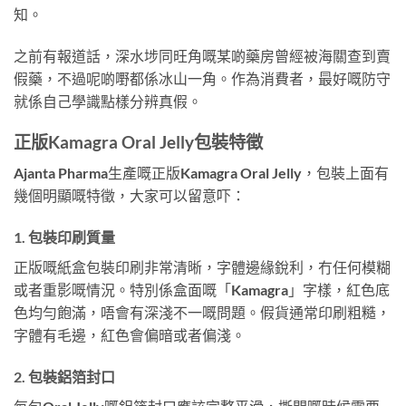
知。
之前有報道話，深水埗同旺角嘅某啲藥房曾經被海關查到賣
假藥，不過呢啲嘢都係冰山一角。作為消費者，最好嘅防守
就係自己學識點樣分辨真假。
正版Kamagra Oral Jelly包裝特徵
Ajanta Pharma生產嘅正版Kamagra Oral Jelly，包裝上面有
幾個明顯嘅特徵，大家可以留意吓：
1. 包裝印刷質量
正版嘅紙盒包裝印刷非常清晰，字體邊緣銳利，冇任何模糊
或者重影嘅情況。特別係盒面嘅「Kamagra」字樣，紅色底
色均勻飽滿，唔會有深淺不一嘅問題。假貨通常印刷粗糙，
字體有毛邊，紅色會偏暗或者偏淺。
2. 包裝鋁箔封口