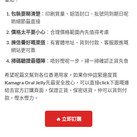
包裝要睇清楚
：印刷質量、鋁箔封口、批號同到期日呢
啲細節最直接
價格太平要小心
：合理價格範圍內先值得考慮
揀信譽好嘅渠道
：有實體地址、貨到付款、客服跟進嘅
網站更可靠
掃碼驗證最穩陣
：唔好慳呢一步，掃一掃確認正貨先食
希望呢篇文幫到各位香港用家。如果你仲諗緊邊度買
Kamagra Oral Jelly先最安全放心，可以直接click下面嘅連
結去官方訂購頁面，保證正貨，保密送貨，仲可以貨到付
款，慳水慳力。
🔥 立即訂購