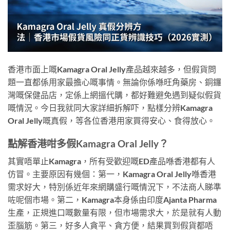
香港市面上嘅Kamagra Oral Jelly產品越來越多，但假貨問
題一直都係用家最擔心嘅事情。無論你係喺旺角藥房、銅鑼
灣嘅保健品店，定係上網搵代購，都好難避免遇到疑似假貨
嘅情況。今日我就同大家詳細拆解吓，點樣分辨Kamagra
Oral Jelly嘅真假，等各位香港用家買得安心、食得放心。
點解香港咁多假Kamagra Oral Jelly？
其實唔單止Kamagra，所有受歡迎嘅ED產品喺香港都有人
仿冒。主要原因有幾個：第一，Kamagra Oral Jelly喺香港
需求好大，特別係近年來網購盛行嘅情況下，不法商人睇準
咗呢個市場。第二，Kamagra本身係由印度Ajanta Pharma
生產，正規進口嘅數量有限，但市場需求大，於是就有人動
歪腦筋。第三，好多人貪平、貪方便，結果買到假貨都唔