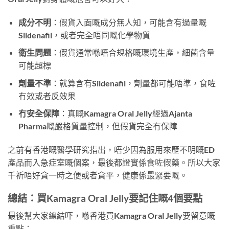
成分不明
：假貨入面嘅成分無人知，可能含有過量嘅
Sildenafil，或者完全唔同嘅化學物質
衛生問題
：假貨通常喺唔合規格嘅環境生產，細菌含量
可能超標
劑量不準
：就算含有Sildenafil，劑量都可能唔準，食咗
冇效或者反效果
冇安全保障
：真嘅Kamagra Oral Jelly經過Ajanta
Pharma嘅嚴格質量控制，但假貨完全冇保障
之前有香港嘅醫學研究指出，唔少因為服用來歷不明嘅ED
產品而入急症室嘅個案，最後都證實係食咗假藥。所以大家
千祈唔好貪一時之便或者貪平，健康係最緊要嘅。
總結：買Kamagra Oral Jelly要記住嘅4個要點
最後幫大家總結吓，喺香港買Kamagra Oral Jelly要留意嘅
重點：