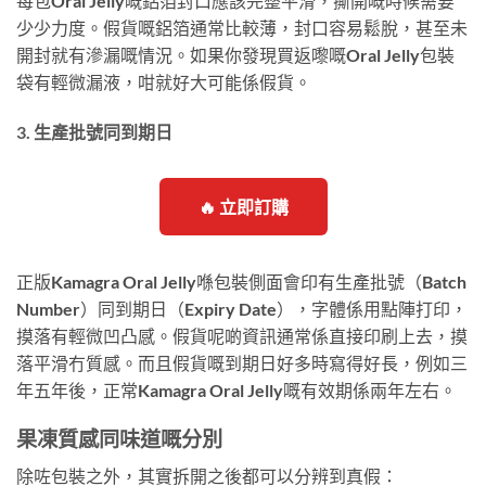
每包Oral Jelly嘅鋁箔封口應該完整平滑，撕開嘅時候需要
少少力度。假貨嘅鋁箔通常比較薄，封口容易鬆脫，甚至未
開封就有滲漏嘅情況。如果你發現買返嚟嘅Oral Jelly包裝
袋有輕微漏液，咁就好大可能係假貨。
3. 生產批號同到期日
🔥 立即訂購
正版Kamagra Oral Jelly喺包裝側面會印有生產批號（Batch
Number）同到期日（Expiry Date），字體係用點陣打印，
摸落有輕微凹凸感。假貨呢啲資訊通常係直接印刷上去，摸
落平滑冇質感。而且假貨嘅到期日好多時寫得好長，例如三
年五年後，正常Kamagra Oral Jelly嘅有效期係兩年左右。
果凍質感同味道嘅分別
除咗包裝之外，其實拆開之後都可以分辨到真假：