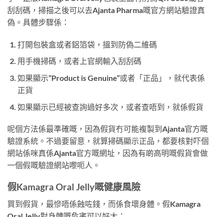
刮刮碼，掃描之後可以去Ajanta Pharma嘅官方網站驗證真
偽。具體步驟係：
打開包裝盒或者鋁箔袋，搵到防偽二維碼
用手機掃碼，或者上官網輸入刮刮碼
如果顯示”Product is Genuine”或者「正品」，就代表係
正貨
如果顯示已經被查詢過好多次，或者查唔到，就係假貨
呢個方法係最準確嘅，因為假貨冇可能複製到Ajanta官方嘅
驗證系統。不過要留意，就算掃碼顯示正品，都要核對吓個
網站係咪真係Ajanta官方嘅網址，因為有啲高明嘅假貨會做
一個假嘅驗證網站嚟呃人。
假Kamagra Oral Jelly嘅健康風險
買到假貨，最慘唔係蝕咗錢，而係食壞身體。假Kamagra
Oral Jelly對身體嘅危害可以好大：