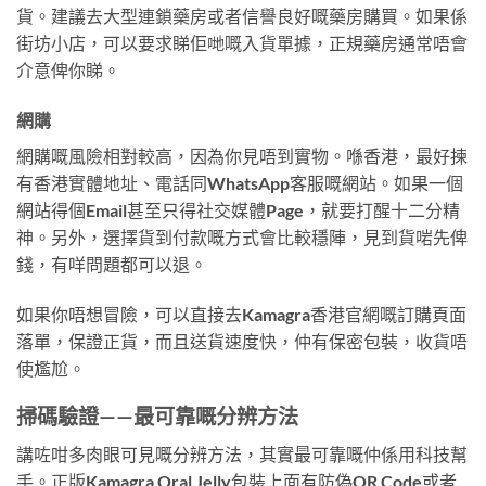
貨。建議去大型連鎖藥房或者信譽良好嘅藥房購買。如果係
街坊小店，可以要求睇佢哋嘅入貨單據，正規藥房通常唔會
介意俾你睇。
網購
網購嘅風險相對較高，因為你見唔到實物。喺香港，最好揀
有香港實體地址、電話同WhatsApp客服嘅網站。如果一個
網站得個Email甚至只得社交媒體Page，就要打醒十二分精
神。另外，選擇貨到付款嘅方式會比較穩陣，見到貨啱先俾
錢，有咩問題都可以退。
如果你唔想冒險，可以直接去Kamagra香港官網嘅訂購頁面
落單，保證正貨，而且送貨速度快，仲有保密包裝，收貨唔
使尷尬。
掃碼驗證——最可靠嘅分辨方法
講咗咁多肉眼可見嘅分辨方法，其實最可靠嘅仲係用科技幫
手。正版Kamagra Oral Jelly包裝上面有防偽QR Code或者