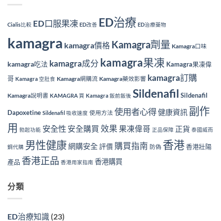
ED治療
ED口服果凍
Cialis比較
ED改善
ED治療藥物
kamagra
Kamagra劑量
kamagra價格
Kamagra口味
kamagra果凍
kamagra成分
kamagra吃法
Kamagra果凍偉
kamagra訂購
哥
Kamagra網購流
Kamagra藥效影響
Kamagra 空肚食
Sildenafil
Sildenafil
Kamagra說明書
KAMAGRA 買
Kamagra 飯前飯後
副作
使用者心得
健康資訊
Dapoxetine
使用方法
Sildenafil 吸收速度
用
效果
安全性
安全購買
果凍偉哥
正貨
勃起功能
正品保障
泰國威而
香港
男性健康
購買指南
網購安全
評價
香港壯陽
防偽
鋼代購
香港正品
香港購買
產品
香港用家指南
分類
ED治療知識
(23)