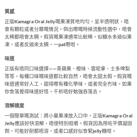
質感
正版Kamagra Oral Jelly嘅果凍質地均勻，呈半透明狀，唔
會有顆粒或者分層嘅情況。倒出嚟嘅時候流動性適中，唔會
太稀都唔會太稠。假貨嘅果凍通常比較稀，似糖水多過似果
凍，或者反過來太稠，一pat嘢咁。
味道
正版有唔同口味選擇——青蘋果、橙味、雲呢拿、士多啤梨
等等，每種口味嘅味道都比較自然，唔會太甜太假。假貨嘅
味道通常好人工，甜得嚟有種化學味，或者完全冇味。如果
你食落覺得味道好怪，千祈唔好勉強吞落去。
溶解速度
一個簡單嘅測試：將小量果凍放入口中，正版Kamagra Oral
Jelly應該好快溶解，唔使特別咀嚼。假貨因為用咗平價凝固
劑，可能好耐都唔溶，或者口感好似食緊jelly糖咁。