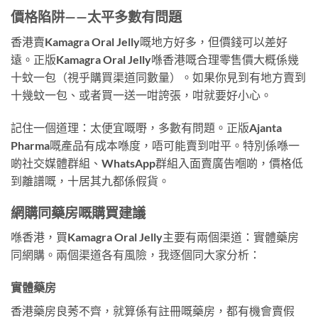
價格陷阱——太平多數有問題
香港賣Kamagra Oral Jelly嘅地方好多，但價錢可以差好
遠。正版Kamagra Oral Jelly喺香港嘅合理零售價大概係幾
十蚊一包（視乎購買渠道同數量）。如果你見到有地方賣到
十幾蚊一包、或者買一送一咁誇張，咁就要好小心。
記住一個道理：太便宜嘅嘢，多數有問題。正版Ajanta
Pharma嘅產品有成本喺度，唔可能賣到咁平。特別係喺一
啲社交媒體群組、WhatsApp群組入面賣廣告嗰啲，價格低
到離譜嘅，十居其九都係假貨。
網購同藥房嘅購買建議
喺香港，買Kamagra Oral Jelly主要有兩個渠道：實體藥房
同網購。兩個渠道各有風險，我逐個同大家分析：
實體藥房
香港藥房良莠不齊，就算係有註冊嘅藥房，都有機會賣假