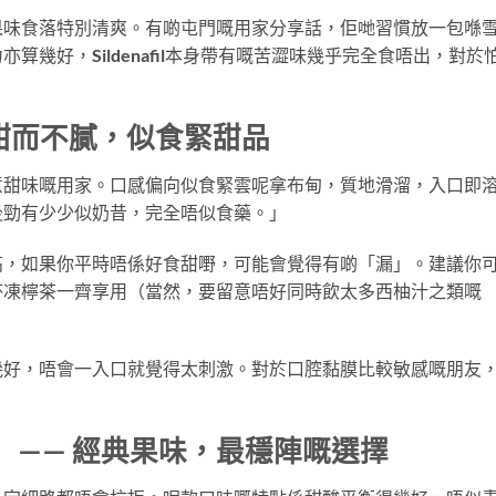
果味食落特別清爽。有啲屯門嘅用家分享話，佢哋習慣放一包喺
幾好，Sildenafil本身帶有嘅苦澀味幾乎完全食唔出，對於
— 甜而不膩，似食緊甜品
意甜味嘅用家。口感偏向似食緊雲呢拿布甸，質地滑溜，入口即
後勁有少少似奶昔，完全唔似食藥。」
高，如果你平時唔係好食甜嘢，可能會覺得有啲「漏」。建議你
杯凍檸茶一齊享用（當然，要留意唔好同時飲太多西柚汁之類嘅
幾好，唔會一入口就覺得太刺激。對於口腔黏膜比較敏感嘅朋友
ry）—— 經典果味，最穩陣嘅選擇