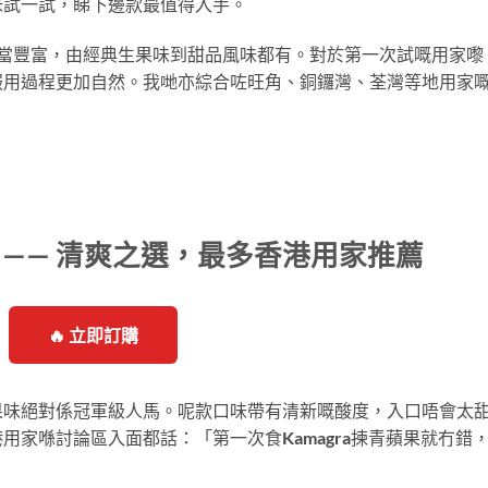
味試一試，睇下邊款最值得入手。
嘅口味選擇相當豐富，由經典生果味到甜品風味都有。對於第一次試嘅用家嚟
服用過程更加自然。我哋亦綜合咗旺角、銅鑼灣、荃灣等地用家
le）—— 清爽之選，最多香港用家推薦
🔥 立即訂購
果味絕對係冠軍級人馬。呢款口味帶有清新嘅酸度，入口唔會太
家喺討論區入面都話：「第一次食Kamagra揀青蘋果就冇錯