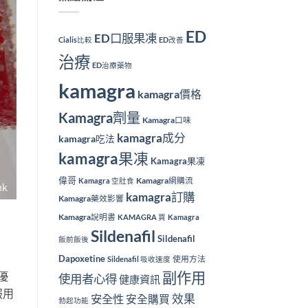
ED
ED口服果凍
Cialis比較
ED改善
治療
ED治療藥物
kamagra
kamagra價格
Kamagra劑量
Kamagra口味
kamagra成分
kamagra吃法
kamagra果凍
Kamagra果凍
偉哥
Kamagra網購流
Kamagra 空肚食
kamagra訂購
Kamagra藥效影響
Kamagra說明書
KAMAGRA 買
Kamagra
Sildenafil
Sildenafil
飯前飯後
Dapoxetine
使用方法
Sildenafil 吸收速度
副作用
優
使用者心得
健康資訊
服用
效果
安全性
安全購買
勃起功能