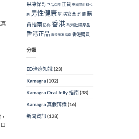
果凍偉哥
正貨
正品保障
泰國威而鋼代
男性健康
購
網購安全
評價
購
香港
嘅真
買指南
香港壯陽產品
防偽
香港正品
香港購買
香港用家指南
分類
ED治療知識
(23)
Kamagra
(102)
Kamagra Oral Jelly 指南
(38)
Kamagra 真假辨識
(16)
新聞資訊
(128)
甜，
，口