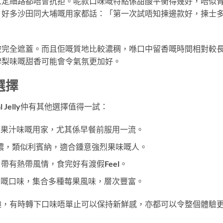
人定細路都唔會抗拒。呢款口味嘅特點係甜酸平衡得幾好，唔似
。好多沙田同大埔嘅用家都話：「第一次試唔知揀邊款好，揀士
被完全遮蓋。而且佢嘅質地比較濃稠，喺口中留香嘅時間相對較
啤梨味嘅甜香可能會令氣氛更加好。
選擇
l Jelly仲有其他選擇值得一試：
果汁味嘅用家，尤其係早餐前服用一流。
濃，類似利賓納，適合鍾意強烈果味嘅人。
帶有熱帶風情，食完好有渡假Feel。
嘅口味，集合多種莓果風味，層次豐富。
趣，有時轉下口味唔單止可以保持新鮮感，亦都可以令整個體驗