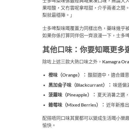
士多啤梨味係最經典嘅果凍口味，無論大
果咁酸，又冇雲呢拿咁甜，介乎兩者之間
梨就最穩陣。」
士多啤梨味嘅覆蓋力同樣出色，藥味幾乎
如果你係打算同伴侶一齊浪漫一下，士多
其他口味：你要知嘅更多
除咗上述三款大熱口味之外，Kamagra Ora
橙味（Orange）：
酸甜適中，適合鍾意
黑加侖子味（Blackcurrant）：
味道偏
菠蘿味（Pineapple）：
夏天消暑之選，
雜莓味（Mixed Berries）：
近年新推出
配搭唔同口味其實都可以變成生活嘅小樂
愉快。