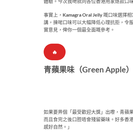
體驗。今次我哋就同各位香港用家逐款口
事實上，Kamagra Oral Jelly 
講，揀啱口味可以大幅降低心理抗拒，令
實意見，俾你一個最全面嘅參考。
🔥
青蘋果味（Green App
如果要畀個「最受歡迎大獎」出嚟，青蘋
而且食完之後口腔唔會殘留藥味。好多香港用
感好自然。」