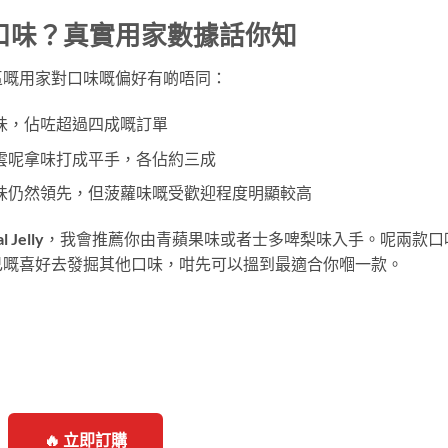
口味？真實用家數據話你知
區嘅用家對口味嘅偏好有啲唔同：
味，佔咗超過四成嘅訂單
雲呢拿味打成平手，各佔約三成
味仍然領先，但菠蘿味嘅受歡迎程度明顯較高
Oral Jelly，我會推薦你由青蘋果味或者士多啤梨味入手。呢兩款口
己嘅喜好去發掘其他口味，咁先可以搵到最適合你嗰一款。
🔥 立即訂購