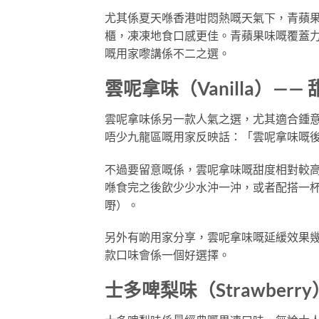
尤其係夏天喺香港咁悶熱嘅天氣下，青蘋
櫃，凍凍地食口感更佳。青蘋果味嘅覆蓋力亦算
嘅用家嚟講係不二之選。
雲呢拿味（Vanilla）—
雲呢拿味係另一款人氣之選，尤其適合鍾
唔少九龍區嘅用家反映話：「雲呢拿味嘅
不過要留意嘅係，雲呢拿味嘅甜度相對較
喺食完之後飲少少水沖一沖，或者配搭一
嘢）。
另外有啲用家分享，雲呢拿味嘅延緩效果
款口味會係一個好選擇。
士多啤梨味（Strawber