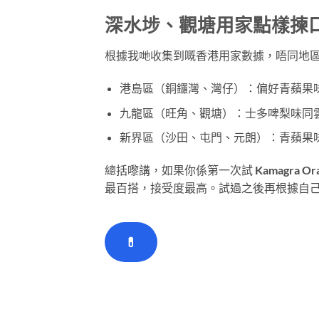
深水埗、觀塘用家點樣揀
根據我哋收集到嘅香港用家數據，唔同地
港島區（銅鑼灣、灣仔）：偏好青蘋果
九龍區（旺角、觀塘）：士多啤梨味同
新界區（沙田、屯門、元朗）：青蘋果
總括嚟講，如果你係第一次試 Kamagra 
最百搭，接受度最高。試過之後再根據自
💊