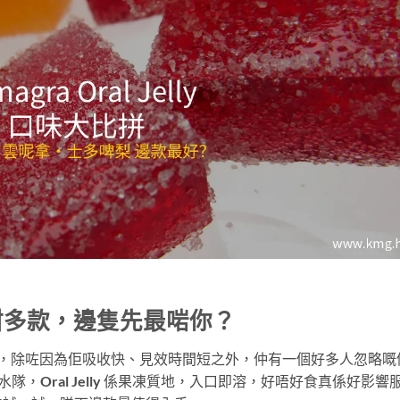
y 口味咁多款，邊隻先最啱你？
之所以咁受歡迎，除咗因為佢吸收快、見效時間短之外，仲有一個好多人忽略嘅
，Oral Jelly 係果凍質地，入口即溶，好唔好食真係好影響