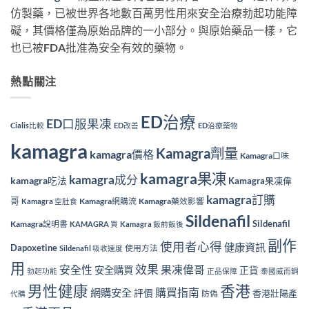
仿製藥，已被世界各地數百萬男性用來安全治療勃起功能障
礙，其價格僅為原始品牌的一小部分。與原始藥品一樣，它
也已被FDA批准為安全有效的藥物。
熱點關注
ED治療
ED口服果凍
Cialis比較
ED改善
ED治療藥物
kamagra
Kamagra劑量
kamagra價格
Kamagra口味
kamagra果凍
kamagra成分
kamagra吃法
Kamagra果凍偉
kamagra訂購
哥
Kamagra網購流
Kamagra藥效影響
Kamagra 空肚食
Sildenafil
Sildenafil
Kamagra說明書
KAMAGRA 買
Kamagra 飯前飯後
副作
使用者心得
健康資訊
Dapoxetine
使用方法
Sildenafil 吸收速度
用
效果
安全性
果凍偉哥
安全購買
正貨
勃起功能
正品保障
泰國威而鋼
香港
男性健康
購買指南
網購安全
評價
香港壯陽產
防偽
代購