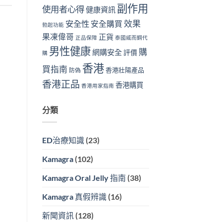
副作用
使用者心得
健康資訊
效果
安全性
安全購買
勃起功能
果凍偉哥
正貨
正品保障
泰國威而鋼代
男性健康
購
網購安全
評價
購
香港
買指南
香港壯陽產品
防偽
香港正品
香港購買
香港用家指南
分類
ED治療知識
(23)
Kamagra
(102)
Kamagra Oral Jelly 指南
(38)
Kamagra 真假辨識
(16)
新聞資訊
(128)