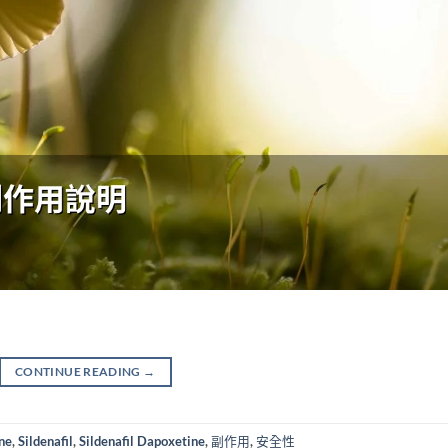
CONTINUE READING
→
ne
,
Sildenafil
,
Sildenafil Dapoxetine
,
副作用
,
安全性