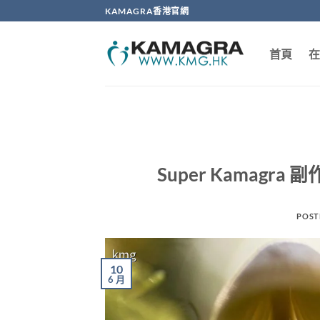
Skip
KAMAGRA香港官網
to
content
首頁
在
Super Kamag
POST
10
6 月