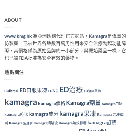
ABOUT
www.kmg.hk
為亞洲區總代理官方網站，
Kamagra
是偉哥的
仿製藥，已被世界各地數百萬男性用來安全治療勃起功能障
礙，其價格僅為原始品牌的一小部分。與原始藥品一樣，它
也已被FDA批准為安全有效的藥物。
熱點關注
ED治療
ED口服果凍
Cialis比較
ED改善
ED治療藥物
kamagra
Kamagra劑量
kamagra價格
Kamagra口味
kamagra果凍
kamagra成分
kamagra吃法
Kamagra果凍偉
kamagra訂購
哥
Kamagra網購流
Kamagra藥效影響
Kamagra 空肚食