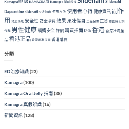
Sildenafil
Sildenafil
Kamagra說明書
KAMAGRA 買
Kamagra 飯前飯後
副作
使用者心得
健康資訊
Dapoxetine
使用方法
Sildenafil 吸收速度
用
效果
安全性
果凍偉哥
安全購買
正貨
勃起功能
正品保障
泰國威而鋼
香港
男性健康
購買指南
網購安全
評價
香港壯陽產
防偽
代購
香港正品
香港購買
品
香港用家指南
分類
ED治療知識
(23)
Kamagra
(100)
Kamagra Oral Jelly 指南
(38)
Kamagra 真假辨識
(16)
新聞資訊
(128)