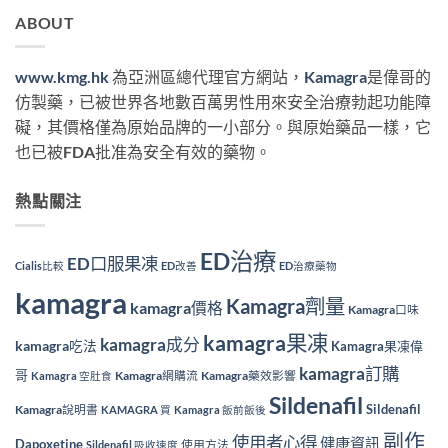
ABOUT
www.kmg.hk
為亞洲區總代理官方網站，
Kamagra
是偉哥的
仿製藥，已被世界各地數百萬男性用來安全治療勃起功能障
礙，其價格僅為原始品牌的一小部分。與原始藥品一樣，它
也已被FDA批准為安全有效的藥物。
熱點關注
ED治療
ED口服果凍
Cialis比較
ED改善
ED治療藥物
kamagra
Kamagra劑量
kamagra價格
Kamagra口味
kamagra果凍
kamagra成分
kamagra吃法
Kamagra果凍偉
kamagra訂購
哥
Kamagra網購流
Kamagra藥效影響
Kamagra 空肚食
Sildenafil
Sildenafil
Kamagra說明書
KAMAGRA 買
Kamagra 飯前飯後
副作
使用者心得
健康資訊
Dapoxetine
使用方法
Sildenafil 吸收速度