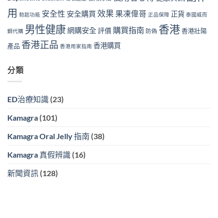
用
效果
安全性
果凍偉哥
安全購買
正貨
勃起功能
正品保障
泰國威而
香港
男性健康
購買指南
網購安全
評價
香港壯陽
防偽
鋼代購
香港正品
香港購買
產品
香港用家指南
分類
ED治療知識
(23)
Kamagra
(101)
Kamagra Oral Jelly 指南
(38)
Kamagra 真假辨識
(16)
新聞資訊
(128)