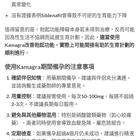
異常變化
沒有證據表明Sildenafil會導致不可逆的生育能力下降
值得留意的是，勃起功能障礙本身若未得到治療，反而可能
因為性生活不協調而延遲生育計劃。因此，
適當使用
Kamagra改善勃起功能，實際上可能間接有助於生育計劃的
順利進行
。
使用Kamagra期間備孕的注意事項
確認伴侶知情
：用藥期間備孕，建議與伴侶充分溝通，
並諮詢醫生或藥劑師的專業意見。
用量控制
：建議按需使用，每次50-100mg，每週不超過
2-3次。不建議長期每日服用。
避免與其他藥物混用
：特別是硝酸鹽類藥物（如心絞痛
藥），兩者同時使用會導致血壓急降，屬危險組合。
定期檢查
：如果備孕超過6個月仍未成功，建議進行精液