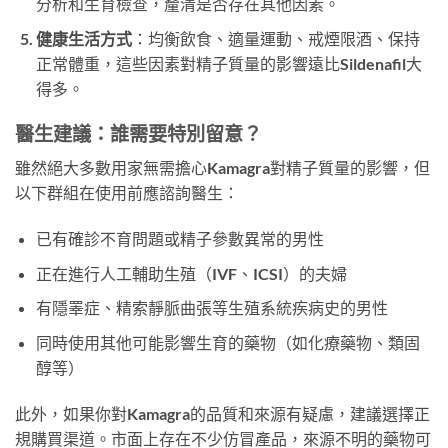
分析和生育檢查，釐清是否存在其他因素。
健康生活方式
：均衡飲食、適量運動、戒煙限酒、保持
正常體重，這些因素對精子質量的影響遠比Sildenafil大
得多。
醫生建議：誰需要特別留意？
雖然絕大多數用家無需擔心Kamagra對精子質量的影響，但
以下群組在使用前應諮詢醫生：
已有確診不育問題或精子參數異常的男性
正在進行人工輔助生殖（IVF、ICSI）的夫婦
有隱睪症、精索靜脈曲張等生殖系統疾病史的男性
同時使用其他可能影響生育的藥物（如化療藥物、類固
醇等）
此外，如果你對Kamagra的品質和來源有疑慮，建議選擇正
規購買渠道。市面上存在不少仿冒產品，來源不明的藥物可