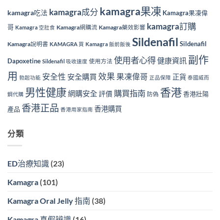
kamagra果凍
kamagra成分
kamagra吃法
Kamagra果凍偉
kamagra訂購
哥
Kamagra網購流
Kamagra藥效影響
Kamagra 空肚食
Sildenafil
Sildenafil
Kamagra說明書
KAMAGRA 買
Kamagra 飯前飯後
副作
使用者心得
健康資訊
Dapoxetine
使用方法
Sildenafil 吸收速度
用
效果
安全性
果凍偉哥
安全購買
正貨
勃起功能
正品保障
泰國威而
香港
男性健康
購買指南
網購安全
評價
香港壯陽
防偽
鋼代購
香港正品
香港購買
產品
香港用家指南
分類
ED治療知識
(23)
Kamagra
(101)
Kamagra Oral Jelly 指南
(38)
Kamagra 真假辨識
(16)