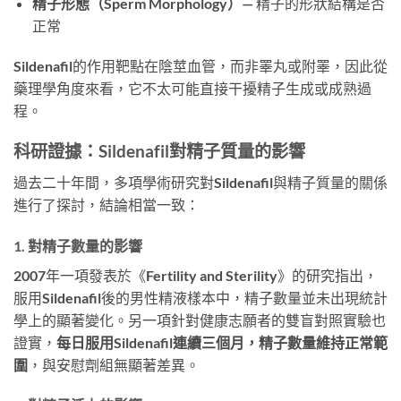
精子形態（Sperm Morphology）
— 精子的形狀結構是否
正常
Sildenafil的作用靶點在陰莖血管，而非睪丸或附睪，因此從
藥理學角度來看，它不太可能直接干擾精子生成或成熟過
程。
科研證據：Sildenafil對精子質量的影響
過去二十年間，多項學術研究對Sildenafil與精子質量的關係
進行了探討，結論相當一致：
1. 對精子數量的影響
2007年一項發表於《Fertility and Sterility》的研究指出，
服用Sildenafil後的男性精液樣本中，精子數量並未出現統計
學上的顯著變化。另一項針對健康志願者的雙盲對照實驗也
證實，
每日服用Sildenafil連續三個月，精子數量維持正常範
圍
，與安慰劑組無顯著差異。