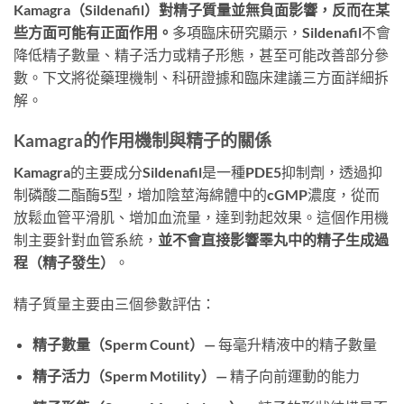
Kamagra（Sildenafil）對精子質量並無負面影響，反而在某
些方面可能有正面作用。
多項臨床研究顯示，Sildenafil不會
降低精子數量、精子活力或精子形態，甚至可能改善部分參
數。下文將從藥理機制、科研證據和臨床建議三方面詳細拆
解。
Kamagra的作用機制與精子的關係
Kamagra的主要成分Sildenafil是一種PDE5抑制劑，透過抑
制磷酸二酯酶5型，增加陰莖海綿體中的cGMP濃度，從而
放鬆血管平滑肌、增加血流量，達到勃起效果。這個作用機
制主要針對血管系統，
並不會直接影響睪丸中的精子生成過
程（精子發生）
。
精子質量主要由三個參數評估：
精子數量（Sperm Count）
— 每毫升精液中的精子數量
精子活力（Sperm Motility）
— 精子向前運動的能力