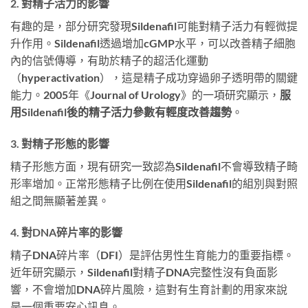
2. 對精子活力的影響
有趣的是，部分研究發現Sildenafil可能對精子活力有輕微提
升作用。Sildenafil透過增加cGMP水平，可以改善精子細胞
內的信號傳導，有助於精子的超活化運動
（hyperactivation），這是精子成功穿過卵子透明帶的關鍵
能力。2005年《Journal of Urology》的一項研究顯示，
服
用Sildenafil後的精子活力參數有輕度改善趨勢
。
3. 對精子形態的影響
精子形態方面，現有研究一致認為Sildenafil不會導致精子畸
形率增加。正常形態精子比例在使用Sildenafil的組別與對照
組之間無顯著差異。
4. 對DNA碎片率的影響
精子DNA碎片率（DFI）是評估男性生育能力的重要指標。
近年研究顯示，Sildenafil對精子DNA完整性沒有負面影
響，不會增加DNA碎片風險，這對有生育計劃的用家來說
是一個重要安心訊息。