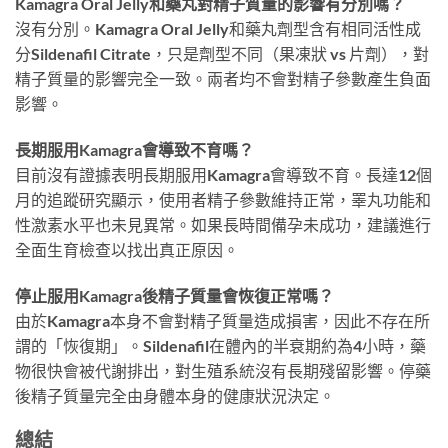
Kamagra Oral Jelly和藥丸對精子質量的影響有分別嗎？
沒有分別。Kamagra Oral Jelly和藥丸劑型含有相同活性成
分Sildenafil Citrate，只是劑型不同（果凍狀 vs 片劑），對
精子質量的影響完全一致。兩者均不會對精子參數產生負面
影響。
長期服用Kamagra會導致不育嗎？
目前沒有證據表明長期服用Kamagra會導致不育。長達12個
月的追蹤研究顯示，使用者精子參數維持正常，睪丸功能和
性激素水平也未見異常。如果長時間備孕未成功，建議進行
全面生育檢查以找出真正原因。
停止服用Kamagra後精子質量會恢復正常嗎？
由於Kamagra本身不會對精子質量造成損害，因此不存在所
謂的「恢復期」。Sildenafil在體內的半衰期約為4小時，藥
物很快會被代謝排出，對生殖系統沒有長期殘留影響。停藥
後精子質量完全由身體本身的健康狀況決定。
總結