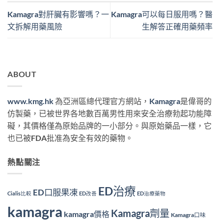
Kamagra對肝臟有影響嗎？一
Kamagra可以每日服用嗎？醫
文拆解用藥風險
生解答正確用藥頻率
ABOUT
www.kmg.hk
為亞洲區總代理官方網站，
Kamagra
是偉哥的
仿製藥，已被世界各地數百萬男性用來安全治療勃起功能障
礙，其價格僅為原始品牌的一小部分。與原始藥品一樣，它
也已被FDA批准為安全有效的藥物。
熱點關注
ED治療
ED口服果凍
Cialis比較
ED改善
ED治療藥物
kamagra
Kamagra劑量
kamagra價格
Kamagra口味