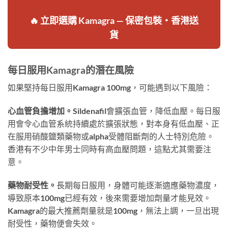
🔥 立即選購 Kamagra — 保密包裝・香港送
貨
每日服用Kamagra的潛在風險
如果堅持每日服用Kamagra 100mg，可能遇到以下風險：
心血管負擔增加。
Sildenafil會擴張血管，降低血壓。每日服
用會令心血管系統持續處於擴張狀態，對本身有低血壓、正
在服用硝酸鹽類藥物或alpha受體阻斷劑的人士特別危險。
香港有不少中年男士同時有高血壓問題，這點尤其需要注
意。
藥物耐受性。
長期每日服用，身體可能逐漸適應藥物濃度，
導致原本100mg已經有效，後來需要增加劑量才能見效。
Kamagra的最大推薦劑量就是100mg，無法上調，一旦出現
耐受性，藥物便會失效。