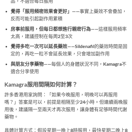
品，不適合每日服用
覺得「服用頻密效果會更好」
——事實上藥效不會疊加，
反而可能引起副作用累積
房事前服用，但每日都想進行親密行為
——這樣服用頻率
太高，建議控制在每周2至3次
覺得多吃一次可以延長藥效
——Sildenafil的藥效時間是固
定的，再吃一粒不會延長效果，只會增加副作用
與朋友分享藥物
——每個人的身體狀況不同，Kamagra不
適合分享使用
Kamagra服用間隔如何計算？
許多香港用家詢問：「如果今晚服用，明晚可以再服用
嗎？」答案是可以，前提是相隔至少24小時。但連續兩晚服
用後，建議隔一至兩天才再次服用，讓身體有足够時間代謝
藥物。
具體計算方式：假設星期一晚上8時服用，最快星期二晚上8