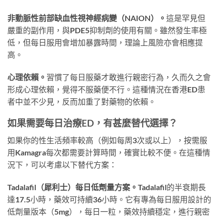
非動脈性前部缺血性視神經病變（NAION）。
這是罕見但
嚴重的副作用，與PDE5抑制劑的使用有關。雖然發生率極
低，但每日服用會增加暴露時間，理論上風險亦會相應提
高。
心理依賴。
習慣了每日服藥才敢進行親密行為，久而久之會
形成心理依賴，覺得不服藥便不行。這種情況在香港ED患
者中並不少見，反而加重了對藥物的依賴。
如果需要每日治療ED，有甚麼替代選擇？
如果你的性生活頻率較高（例如每周3次或以上），按需服
用Kamagra每次都需要計算時間，確實比較不便。在這種情
況下，可以考慮以下替代方案：
Tadalafil（犀利士）每日低劑量方案。
Tadalafil的半衰期長
達17.5小時，藥效可持續36小時。它有專為每日服用設計的
低劑量版本（5mg），每日一粒，藥效持續穩定，進行親密