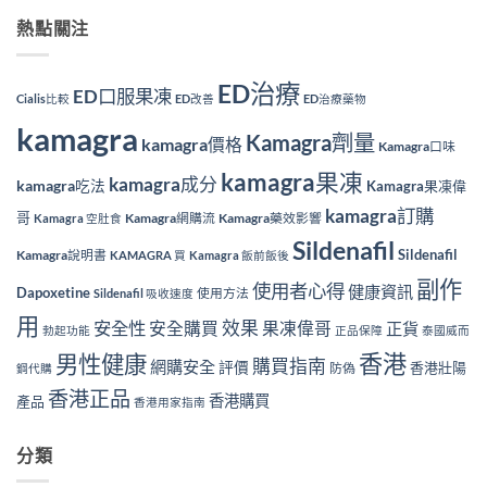
熱點關注
ED治療
ED口服果凍
Cialis比較
ED改善
ED治療藥物
kamagra
Kamagra劑量
kamagra價格
Kamagra口味
kamagra果凍
kamagra成分
kamagra吃法
Kamagra果凍偉
kamagra訂購
哥
Kamagra網購流
Kamagra藥效影響
Kamagra 空肚食
Sildenafil
Sildenafil
Kamagra說明書
KAMAGRA 買
Kamagra 飯前飯後
副作
使用者心得
健康資訊
Dapoxetine
使用方法
Sildenafil 吸收速度
用
效果
安全性
安全購買
果凍偉哥
正貨
勃起功能
正品保障
泰國威而
香港
男性健康
購買指南
網購安全
評價
香港壯陽
防偽
鋼代購
香港正品
香港購買
產品
香港用家指南
分類