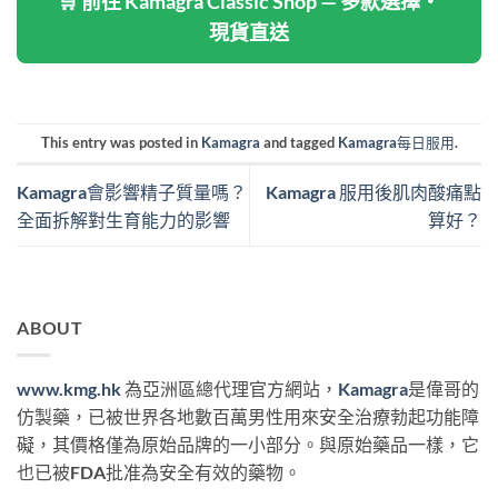
🛒 前往 Kamagra Classic Shop — 多款選擇・
現貨直送
This entry was posted in
Kamagra
and tagged
Kamagra每日服用
.
Kamagra會影響精子質量嗎？
Kamagra 服用後肌肉酸痛點
全面拆解對生育能力的影響
算好？
ABOUT
www.kmg.hk
為亞洲區總代理官方網站，
Kamagra
是偉哥的
仿製藥，已被世界各地數百萬男性用來安全治療勃起功能障
礙，其價格僅為原始品牌的一小部分。與原始藥品一樣，它
也已被FDA批准為安全有效的藥物。