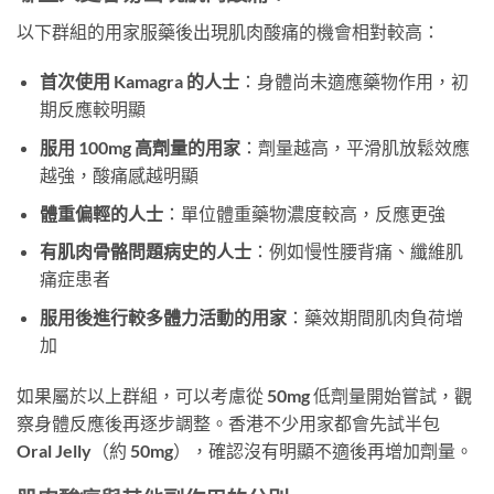
以下群組的用家服藥後出現肌肉酸痛的機會相對較高：
首次使用 Kamagra 的人士
：身體尚未適應藥物作用，初
期反應較明顯
服用 100mg 高劑量的用家
：劑量越高，平滑肌放鬆效應
越強，酸痛感越明顯
體重偏輕的人士
：單位體重藥物濃度較高，反應更強
有肌肉骨骼問題病史的人士
：例如慢性腰背痛、纖維肌
痛症患者
服用後進行較多體力活動的用家
：藥效期間肌肉負荷增
加
如果屬於以上群組，可以考慮從 50mg 低劑量開始嘗試，觀
察身體反應後再逐步調整。香港不少用家都會先試半包
Oral Jelly（約 50mg），確認沒有明顯不適後再增加劑量。