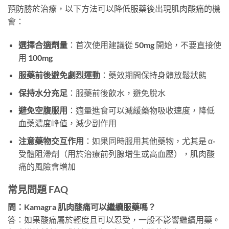
預防勝於治療，以下方法可以降低服藥後出現肌肉酸痛的機
會：
選擇合適劑量
：首次使用建議從 50mg 開始，不要直接使
用 100mg
服藥前後避免劇烈運動
：藥效期間保持身體放鬆狀態
保持水分充足
：服藥前後飲水，避免脫水
避免空腹服用
：適量進食可以減緩藥物吸收速度，降低
血藥濃度峰值，減少副作用
注意藥物交互作用
：如果同時服用其他藥物，尤其是 α-
受體阻滯劑（用於治療前列腺增生或高血壓），肌肉酸
痛的風險會增加
常見問題 FAQ
問：Kamagra 肌肉酸痛可以繼續服藥嗎？
答：如果酸痛屬於輕度且可以忍受，一般不影響繼續用藥。