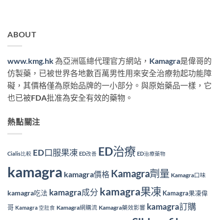
ABOUT
www.kmg.hk
為亞洲區總代理官方網站，
Kamagra
是偉哥的
仿製藥，已被世界各地數百萬男性用來安全治療勃起功能障
礙，其價格僅為原始品牌的一小部分。與原始藥品一樣，它
也已被FDA批准為安全有效的藥物。
熱點關注
ED治療
ED口服果凍
Cialis比較
ED改善
ED治療藥物
kamagra
Kamagra劑量
kamagra價格
Kamagra口味
kamagra果凍
kamagra成分
kamagra吃法
Kamagra果凍偉
kamagra訂購
哥
Kamagra網購流
Kamagra藥效影響
Kamagra 空肚食