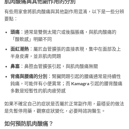
肌肉酸痛與其他副作用的分別
有些用家會將肌肉酸痛與其他副作用混淆，以下是一些分辨
要點：
頭痛
：通常是雙側太陽穴或後腦脹痛，與肌肉酸痛的
「酸軟感」明顯不同
面紅潮熱
：屬於血管擴張的直接表現，集中在面部及上
半身皮膚，並非肌肉問題
鼻塞
：鼻腔血管擴張引起，與肌肉酸痛無關
背痛與腰痛的分別
：腎臟問題引起的腰痛通常是持續性
鈍痛，可能伴有小便異常；而 Kamagra 引起的腰背酸痛
多數是短暫性的肌肉疲勞感
如果不確定自己的症狀是否屬於正常副作用，最穩妥的做法
是先暫停用藥，觀察症狀變化，必要時諮詢醫生。
如何預防肌肉酸痛？