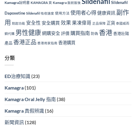
Sildenafil
Sildenafil
Kamagra說明書
KAMAGRA 買
Kamagra 飯前飯後
副作
使用者心得
健康資訊
Dapoxetine
使用方法
Sildenafil 吸收速度
用
效果
安全性
果凍偉哥
安全購買
正貨
勃起功能
正品保障
泰國威而
香港
男性健康
購買指南
網購安全
評價
香港壯陽
防偽
鋼代購
香港正品
香港購買
產品
香港用家指南
分類
ED治療知識
(23)
Kamagra
(101)
Kamagra Oral Jelly 指南
(38)
Kamagra 真假辨識
(16)
新聞資訊
(128)