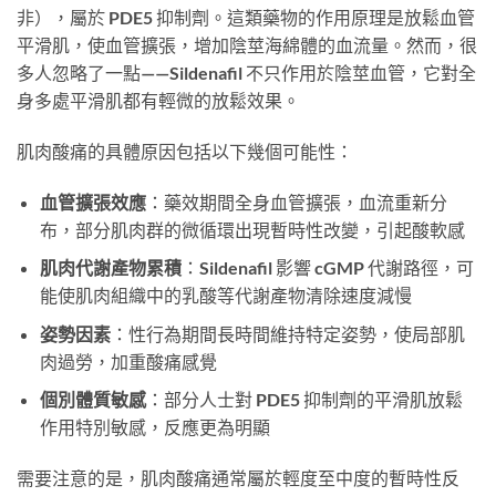
非），屬於 PDE5 抑制劑。這類藥物的作用原理是放鬆血管
平滑肌，使血管擴張，增加陰莖海綿體的血流量。然而，很
多人忽略了一點——Sildenafil 不只作用於陰莖血管，它對全
身多處平滑肌都有輕微的放鬆效果。
肌肉酸痛的具體原因包括以下幾個可能性：
血管擴張效應
：藥效期間全身血管擴張，血流重新分
布，部分肌肉群的微循環出現暫時性改變，引起酸軟感
肌肉代謝產物累積
：Sildenafil 影響 cGMP 代謝路徑，可
能使肌肉組織中的乳酸等代謝產物清除速度減慢
姿勢因素
：性行為期間長時間維持特定姿勢，使局部肌
肉過勞，加重酸痛感覺
個別體質敏感
：部分人士對 PDE5 抑制劑的平滑肌放鬆
作用特別敏感，反應更為明顯
需要注意的是，肌肉酸痛通常屬於輕度至中度的暫時性反