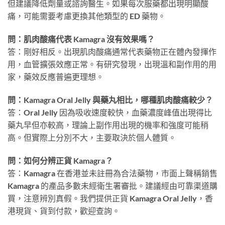
但建議降低劑量或諮詢醫生。如果每次服藥都出現明顯酸
痛，可能需要考慮更換其他類型的 ED 藥物。
問：肌肉酸痛代表 Kamagra 沒有效果嗎？
答：剛好相反。出現肌肉酸痛通常代表藥物正在體內發揮作
用，血管擴張效應正常。有研究發現，出現溫和副作用的用
家，藥效反應普遍更理想。
問：Kamagra Oral Jelly 與藥丸相比，哪種肌肉酸痛較少？
答：Oral Jelly 因為吸收速度較快，血藥濃度峰值出現得比
藥丸早但亦較高，理論上副作用出現的機率和強度可能稍
高。但實際上分別不大，主要取決於個人體質。
問：如何分辨正貨 Kamagra？
答：Kamagra 在香港並未註冊為合法藥物，市面上聲稱銷售
Kamagra 的產品多數未經衛生署審批。建議經由可靠渠道購
買，注意辨別真假。我們提供正貨 Kamagra Oral Jelly，香
港現貨、貨到付款，歡迎查詢。