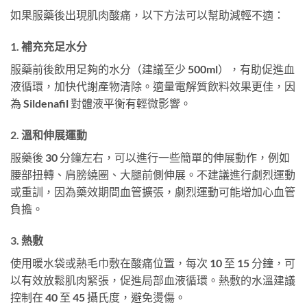
如果服藥後出現肌肉酸痛，以下方法可以幫助減輕不適：
1. 補充充足水分
服藥前後飲用足夠的水分（建議至少 500ml），有助促進血
液循環，加快代謝產物清除。適量電解質飲料效果更佳，因
為 Sildenafil 對體液平衡有輕微影響。
2. 溫和伸展運動
服藥後 30 分鐘左右，可以進行一些簡單的伸展動作，例如
腰部扭轉、肩膀繞圈、大腿前側伸展。不建議進行劇烈運動
或重訓，因為藥效期間血管擴張，劇烈運動可能增加心血管
負擔。
3. 熱敷
使用暖水袋或熱毛巾敷在酸痛位置，每次 10 至 15 分鐘，可
以有效放鬆肌肉緊張，促進局部血液循環。熱敷的水溫建議
控制在 40 至 45 攝氏度，避免燙傷。