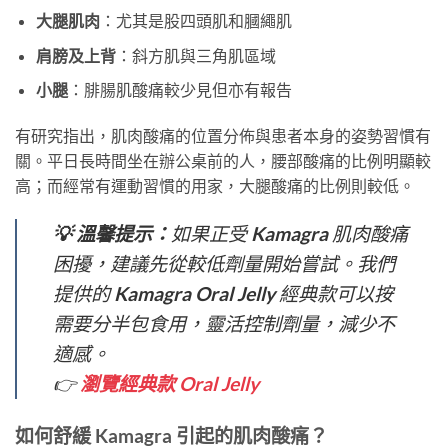
大腿肌肉
：尤其是股四頭肌和膕繩肌
肩膀及上背
：斜方肌與三角肌區域
小腿
：腓腸肌酸痛較少見但亦有報告
有研究指出，肌肉酸痛的位置分佈與患者本身的姿勢習慣有
關。平日長時間坐在辦公桌前的人，腰部酸痛的比例明顯較
高；而經常有運動習慣的用家，大腿酸痛的比例則較低。
💡 溫馨提示：
如果正受 Kamagra 肌肉酸痛
困擾，建議先從較低劑量開始嘗試。我們
提供的 Kamagra Oral Jelly 經典款可以按
需要分半包食用，靈活控制劑量，減少不
適感。
👉
瀏覽經典款 Oral Jelly
如何舒緩 Kamagra 引起的肌肉酸痛？