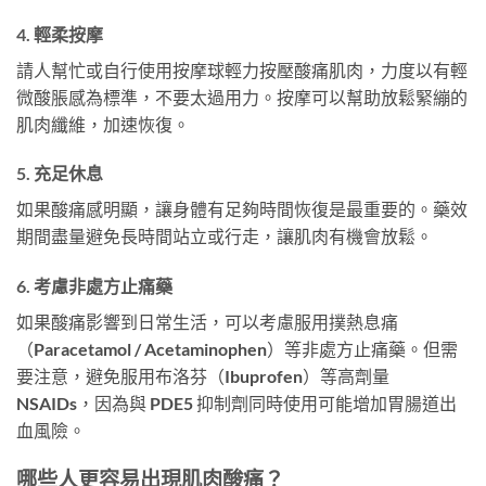
4. 輕柔按摩
請人幫忙或自行使用按摩球輕力按壓酸痛肌肉，力度以有輕
微酸脹感為標準，不要太過用力。按摩可以幫助放鬆緊繃的
肌肉纖維，加速恢復。
5. 充足休息
如果酸痛感明顯，讓身體有足夠時間恢復是最重要的。藥效
期間盡量避免長時間站立或行走，讓肌肉有機會放鬆。
6. 考慮非處方止痛藥
如果酸痛影響到日常生活，可以考慮服用撲熱息痛
（Paracetamol / Acetaminophen）等非處方止痛藥。但需
要注意，避免服用布洛芬（Ibuprofen）等高劑量
NSAIDs，因為與 PDE5 抑制劑同時使用可能增加胃腸道出
血風險。
哪些人更容易出現肌肉酸痛？