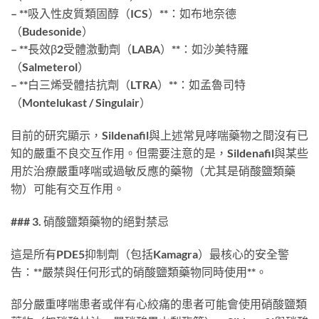
– **吸入性皮質類固醇（ICS）**：如布地奈德
（Budesonide）
– **長效β2受體激動劑（LABA）**：如沙美特羅
（Salmeterol）
– **白三烯受體拮抗劑（LTRA）**：如孟魯司特
（Montelukast / Singulair）
目前的研究顯示，Sildenafil與上述常見哮喘藥物之間沒有已
知的嚴重不良交互作用。但需要注意的是，Sildenafil與某些
用於治療嚴重哮喘或過敏反應的藥物（尤其是硝酸鹽類藥
物）可能有交互作用。
### 3. 硝酸鹽類藥物的絕對禁忌
這是所有PDE5抑制劑（包括Kamagra）最核心的安全警
告：**嚴禁與任何形式的硝酸鹽類藥物同時使用**。
部分嚴重哮喘患者或伴有心絞痛的患者可能會使用硝酸鹽類