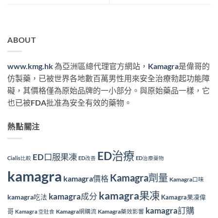
ABOUT
www.kmg.hk
為亞洲區總代理官方網站，
Kamagra
是偉哥的
仿製藥，已被世界各地數百萬男性用來安全治療勃起功能障
礙，其價格僅為原始品牌的一小部分。與原始藥品一樣，它
也已被FDA批准為安全有效的藥物。
熱點關注
ED治療
ED口服果凍
Cialis比較
ED改善
ED治療藥物
kamagra
Kamagra劑量
kamagra價格
Kamagra口味
kamagra果凍
kamagra成分
kamagra吃法
Kamagra果凍偉
kamagra訂購
哥
Kamagra網購流
Kamagra藥效影響
Kamagra 空肚食