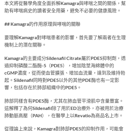
本文將從醫學角度全面拆解Kamagra與哮喘之間的關係，幫
助有哮喘病史的讀者安全用藥，避免不必要的健康風險。
## Kamagra的作用原理與哮喘的關聯
要理解Kamagra對哮喘患者的影響，首先要了解兩者在生理
機制上的潛在關聯。
Kamagra的主要成分Sildenafil Citrate屬於PDE5抑制劑，透
過抑制磷酸二酯酶-5（PDE5），增加陰莖海綿體中的
cGMP濃度，從而使血管擴張、增加血流量，達到及維持勃
起。Sildenafil同時對PDE5以外的其他PDE酶也有一定影
響，包括存在於肺部組織中的PDE5。
肺部同樣含有PDE5酶，尤其在肺血管平滑肌中含量豐富。
這解釋了為何Sildenafil除了用於ED治療外，亦被用於治療
肺動脈高壓（PAH），在醫學上以Revatio為商品名上市。
從理論上來說，Kamagra對肺部PDE5的抑制作用，可能會