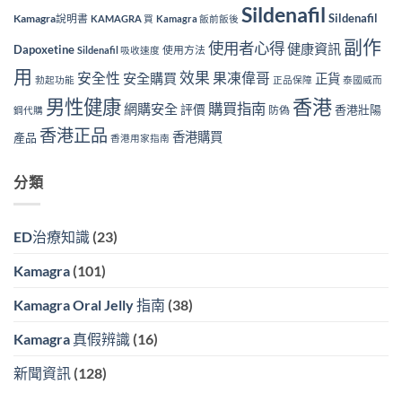
Sildenafil
Sildenafil
Kamagra說明書
KAMAGRA 買
Kamagra 飯前飯後
副作
使用者心得
健康資訊
Dapoxetine
使用方法
Sildenafil 吸收速度
用
效果
安全性
果凍偉哥
安全購買
正貨
勃起功能
正品保障
泰國威而
香港
男性健康
購買指南
網購安全
評價
香港壯陽
防偽
鋼代購
香港正品
香港購買
產品
香港用家指南
分類
ED治療知識
(23)
Kamagra
(101)
Kamagra Oral Jelly 指南
(38)
Kamagra 真假辨識
(16)
新聞資訊
(128)