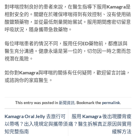
對哮喘控制良好的患者來說，在醫生指導下服用Kamagra是
相對安全的。關鍵在於確保哮喘得到有效控制、沒有使用硝
酸鹽類藥物，並從最低劑量開始嘗試。服用期間應密切留意
呼吸狀況，隨身攜帶急救藥物。
每位哮喘患者的情況不同，服用任何ED藥物前，都應該與
醫生充分溝通。健康永遠是第一位的，切勿因一時之需而忽
視潛在風險。
如你對Kamagra與哮喘的關係有任何疑問，歡迎留言討論，
或諮詢你的家庭醫生。
This entry was posted in
新聞資訊
. Bookmark the
permalink
.
Kamagra Oral Jelly 去旅行可
服用 Kamagra 後出現腰背痠
以帶嗎？出入境規定與攜帶須
痛？醫生拆解真正原因與實用
知完整指南
緩解方法