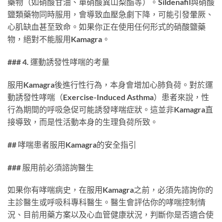
藥物（如硝酸甘油、單硝酸異山梨酯等）。Sildenafil與硝酸
鹽類藥物同時服用，會導致血壓急劇下降，可能引發暈厥、
心肌缺血甚至致命。如果你正在使用任何形式的硝酸鹽藥
物，絕對不能服用Kamagra。
### 4. 運動誘發性哮喘的考量
服用Kamagra後進行性行為，本身會增加心肺負荷。對於運
動誘發性哮喘（Exercise-Induced Asthma）患者來說，性
行為期間的呼吸急促可能誘發哮喘症狀。這並非Kamagra直
接導致，而是性活動本身的生理負荷所致。
## 哮喘患者服用Kamagra的安全指引
### 服用前必須諮詢醫生
如果你有哮喘病史，在服用Kamagra之前，必須先諮詢你的
主診醫生或呼吸科專科醫生。醫生會評估你的哮喘控制情
況、目前用藥方案以及心血管健康狀況，判斷你是否適合使