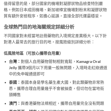
值得留意的是，部分國家的機場對凝膠狀物品檢查特別嚴
格。例如日本成田機場、新加坡樟宜機場對粉末和凝膠狀物
質有額外安檢程序，如擔心延誤，直接全部托運最穩妥。
全球熱門目的地海關規定詳細分析
不同國家對未經當地註冊藥物的入境規定差異極大。以下針
對港人最常去的旅行目的地，按風險級別詳細分析：
低風險地區（可放心攜帶自用量）
台灣：
對個人自用藥物管制相對寬鬆，Kamagra Oral
Jelly 攜帶3個月以下用量一般無問題，入境時走紅綠通道
中的免申報通道即可
泰國：
泰國本身是學名藥生產大國，對此類藥物非常熟
悉。攜帶合理自用量幾乎不會被抽查，但切勿在當地街
頭轉售
澳門：
與香港藥物法規相近，攜帶自用量完全沒有問題