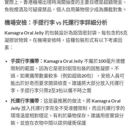
實際上，香港機場出境時海關抽查的主要目標是超額現金、
免稅煙酒及可疑違禁品，個人自用藥物很少成為攔截對象。
機場安檢：手提行李 vs 托運行李詳細分析
Kamagra Oral Jelly 的包裝設計為鋁箔密封袋，每包含約5克
凝膠狀物質。在機場安檢時，這種包裝形式有以下考慮因
素：
手提行李攜帶：
Kamagra Oral Jelly 不屬於100毫升液體
限制的範圍，因為它是密封鋁箔包裝的固態凝膠。不
過，如果攜帶數量較多（例如超過20包），安檢人員可
能出於好奇而要求開袋檢查。建議將大部分放入托運行
李，手提行李只帶2至3包以備不時之需
托運行李攜帶：
這是最推薦的做法。將 Kamagra Oral
Jelly 放入托運行李完全不受液體限制，而且托運行李的
環境溫度相對穩定，有利於藥物保存。建議用密實袋分
裝，並放在衣物中間以提供緩衝保護