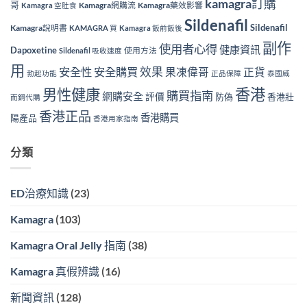
kamagra訂購
哥
Kamagra網購流
Kamagra藥效影響
Kamagra 空肚食
Sildenafil
Sildenafil
Kamagra說明書
KAMAGRA 買
Kamagra 飯前飯後
副作
使用者心得
健康資訊
Dapoxetine
使用方法
Sildenafil 吸收速度
用
效果
安全性
安全購買
果凍偉哥
正貨
勃起功能
正品保障
泰國威
香港
男性健康
購買指南
網購安全
評價
防偽
香港壯
而鋼代購
香港正品
香港購買
陽產品
香港用家指南
分類
ED治療知識
(23)
Kamagra
(103)
Kamagra Oral Jelly 指南
(38)
Kamagra 真假辨識
(16)
新聞資訊
(128)