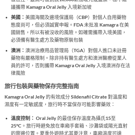
議攜帶 Kamagra Oral Jelly 入境新加坡
美國：
美國海關及邊境保護局（CBP）對個人自用藥物
態度尚可，但必須誠實申報。FDA 未批准 Kamagra 在美
國銷售，所以有被沒收的風險。如確需攜帶入境美國，
必須備有醫生處方及藥物原裝包裝
澳洲：
澳洲治療用品管理局（TGA）對個人進口未註冊
藥物有嚴格限制。除非持有醫生處方和澳洲醫療從業人
員的許可，否則攜帶 Kamagra Oral Jelly 入境澳洲存在法
律風險
旅行包裝與藥物保存完整指南
Kamagra Oral Jelly 的有效成分 Sildenafil Citrate 對溫度和
濕度有一定敏感度，旅行時不當保存可能影響藥效：
溫度控制：
Oral Jelly 的最佳保存溫度為攝氏15至
25°C。旅行時避免放在車廂手套箱、沙灘袋或陽光直射
的窗邊位置。夏季外遊時尤其要注意，車廂溫度可達