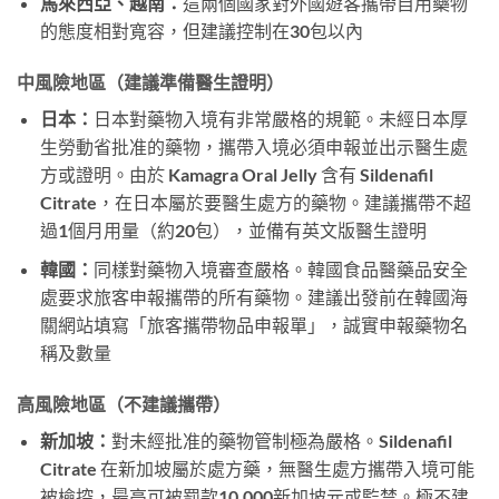
馬來西亞、越南：
這兩個國家對外國遊客攜帶自用藥物
的態度相對寬容，但建議控制在30包以內
中風險地區（建議準備醫生證明）
日本：
日本對藥物入境有非常嚴格的規範。未經日本厚
生勞動省批准的藥物，攜帶入境必須申報並出示醫生處
方或證明。由於 Kamagra Oral Jelly 含有 Sildenafil
Citrate，在日本屬於要醫生處方的藥物。建議攜帶不超
過1個月用量（約20包），並備有英文版醫生證明
韓國：
同樣對藥物入境審查嚴格。韓國食品醫藥品安全
處要求旅客申報攜帶的所有藥物。建議出發前在韓國海
關網站填寫「旅客攜帶物品申報單」，誠實申報藥物名
稱及數量
高風險地區（不建議攜帶）
新加坡：
對未經批准的藥物管制極為嚴格。Sildenafil
Citrate 在新加坡屬於處方藥，無醫生處方攜帶入境可能
被檢控，最高可被罰款10,000新加坡元或監禁。極不建