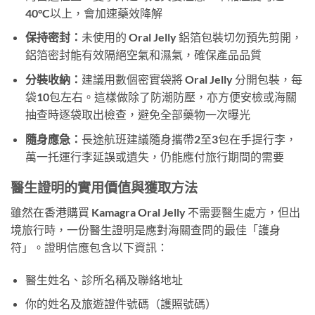
40°C以上，會加速藥效降解
保持密封：
未使用的 Oral Jelly 鋁箔包裝切勿預先剪開，
鋁箔密封能有效隔絕空氣和濕氣，確保產品品質
分裝收納：
建議用數個密實袋將 Oral Jelly 分開包裝，每
袋10包左右。這樣做除了防潮防壓，亦方便安檢或海關
抽查時逐袋取出檢查，避免全部藥物一次曝光
隨身應急：
長途航班建議隨身攜帶2至3包在手提行李，
萬一托運行李延誤或遺失，仍能應付旅行期間的需要
醫生證明的實用價值與獲取方法
雖然在香港購買 Kamagra Oral Jelly 不需要醫生處方，但出
境旅行時，一份醫生證明是應對海關查問的最佳「護身
符」。證明信應包含以下資訊：
醫生姓名、診所名稱及聯絡地址
你的姓名及旅遊證件號碼（護照號碼）