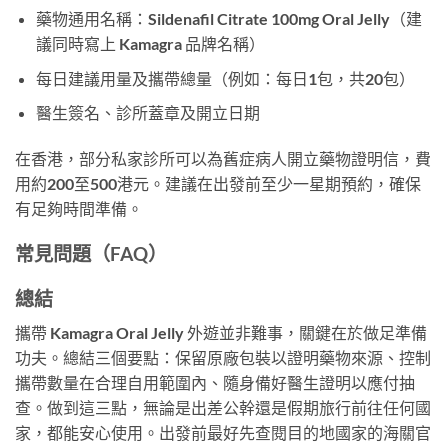
藥物通用名稱：Sildenafil Citrate 100mg Oral Jelly（建
議同時寫上 Kamagra 品牌名稱）
每日建議用量及攜帶總量（例如：每日1包，共20包）
醫生簽名、診所蓋章及開立日期
在香港，部分私家診所可以為舊症病人開立藥物證明信，費
用約200至500港元。建議在出發前至少一星期預約，確保
有足夠時間準備。
常見問題（FAQ）
總結
攜帶 Kamagra Oral Jelly 外遊並非難事，關鍵在於做足準備
功夫。總結三個要點：保留原廠包裝以證明藥物來源、控制
攜帶數量在合理自用範圍內、隨身備好醫生證明以應付抽
查。做到這三點，無論是出差公幹還是假期旅行前往任何國
家，都能安心使用。出發前最好先查閱目的地國家的海關官