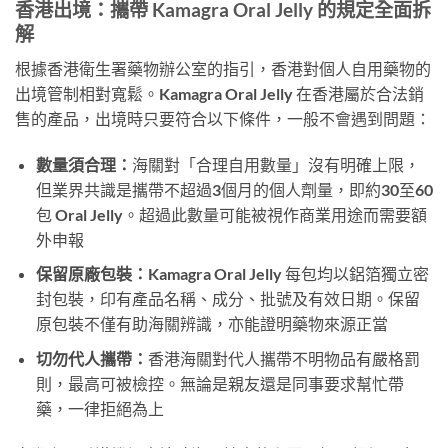
香港出境：攜帶 Kamagra Oral Jelly 的規定全面拆
解
根據香港衛生署藥物辦公室的指引，香港對個人自用藥物的
出境管制相對寬鬆。Kamagra Oral Jelly 在香港屬於合法銷
售的產品，出境時只要符合以下條件，一般不會遇到問題：
數量須合理：
海關對「合理自用數量」沒有明確上限，
但業界共識是攜帶不超過3個月的個人劑量，即約30至60
包 Oral Jelly。超過此數量可能被視作商業用途而需要額
外申報
保留原廠包裝：
Kamagra Oral Jelly 每包均以鋁箔獨立密
封包裝，印有產品名稱、成分、批號及有效日期。保留
原包裝不僅有助海關辨識，亦能證明藥物來源正當
切勿代人攜帶：
香港海關對代人攜帶不明物品有嚴格罰
則，最高可被檢控。無論是親友還是同事要求幫忙帶
藥，一律拒絕為上