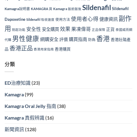
Sildenafil
Sildenafil
Kamagra說明書
KAMAGRA 買
Kamagra 飯前飯後
副作
使用者心得
健康資訊
Dapoxetine
使用方法
Sildenafil 吸收速度
用
效果
安全性
果凍偉哥
安全購買
正貨
勃起功能
正品保障
泰國威而鋼
男性健康
香港
網購安全
購買指南
評價
香港壯陽產
防偽
代購
香港正品
品
香港購買
香港用家指南
分類
ED治療知識
(23)
Kamagra
(99)
Kamagra Oral Jelly 指南
(38)
Kamagra 真假辨識
(16)
新聞資訊
(128)