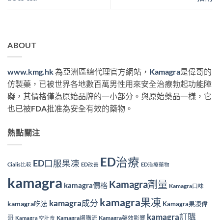
ABOUT
www.kmg.hk
為亞洲區總代理官方網站，
Kamagra
是偉哥的
仿製藥，已被世界各地數百萬男性用來安全治療勃起功能障
礙，其價格僅為原始品牌的一小部分。與原始藥品一樣，它
也已被FDA批准為安全有效的藥物。
熱點關注
ED治療
ED口服果凍
Cialis比較
ED改善
ED治療藥物
kamagra
Kamagra劑量
kamagra價格
Kamagra口味
kamagra果凍
kamagra成分
kamagra吃法
Kamagra果凍偉
kamagra訂購
哥
Kamagra網購流
Kamagra藥效影響
Kamagra 空肚食