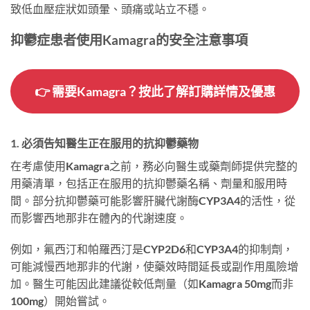
致低血壓症狀如頭暈、頭痛或站立不穩。
抑鬱症患者使用Kamagra的安全注意事項
👉
需要Kamagra？按此了解訂購詳情及優惠
1. 必須告知醫生正在服用的抗抑鬱藥物
在考慮使用Kamagra之前，務必向醫生或藥劑師提供完整的
用藥清單，包括正在服用的抗抑鬱藥名稱、劑量和服用時
間。部分抗抑鬱藥可能影響肝臟代謝酶CYP3A4的活性，從
而影響西地那非在體內的代謝速度。
例如，氟西汀和帕羅西汀是CYP2D6和CYP3A4的抑制劑，
可能減慢西地那非的代謝，使藥效時間延長或副作用風險增
加。醫生可能因此建議從較低劑量（如Kamagra 50mg而非
100mg）開始嘗試。