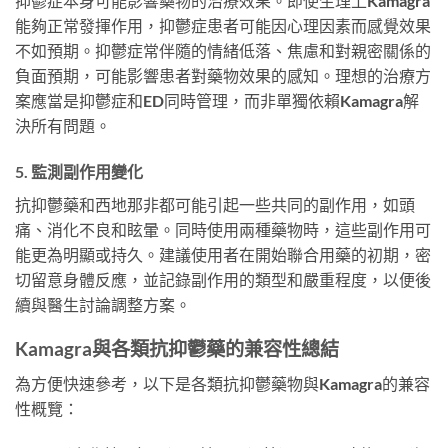
抑鬱症本身可能影響藥物的治療效果。即使生理上Kamagra
能夠正常發揮作用，抑鬱症患者可能因心理因素而感覺效果
不如預期。抑鬱症常伴隨的情緒低落、焦慮和對親密關係的
負面預期，可能影響患者對藥物效果的感知。理想的治療方
案應當是抑鬱症和ED同時管理，而非單獨依賴Kamagra解
決所有問題。
5. 監測副作用變化
抗抑鬱藥和西地那非都可能引起一些共同的副作用，如頭
痛、消化不良和眩暈。同時使用兩種藥物時，這些副作用可
能更為明顯或持久。建議使用者在開始聯合用藥的初期，密
切留意身體反應，並記錄副作用的類型和嚴重程度，以便後
續與醫生討論調整方案。
Kamagra與各類抗抑鬱藥的兼容性總結
為方便快速參考，以下是各類抗抑鬱藥物與Kamagra的兼容
性概覽：