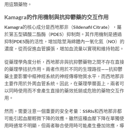
用這類藥物。
Kamagra的作用機制與抗抑鬱藥的交互作用
Kamagra的核心成分是西地那非（Sildenafil Citrate），屬
於第五型磷酸二酯酶（PDE5）抑制劑。其作用機制是通過
抑制PDE5酶的活性，增加陰莖海綿體內一氧化氮（NO）的
濃度，從而促進血管擴張，增加血流量以實現和維持勃起。
從藥理學角度分析，西地那非與抗抑鬱藥物之間不存在直接
的藥理學拮抗作用。兩者作用於不同的生理路徑——抗抑鬱
藥主要影響中樞神經系統的神經傳導物質水平，而西地那非
主要作用於外周血管系統。因此，在藥理學層面上，兩者可
以同時使用而不會產生直接的藥效抵銷或危險的藥物交互作
用。
然而，需要注意一個重要的安全考量：SSRIs和西地那非都
可能引起血壓輕微下降的效應。雖然這種血壓下降在單獨使
用時通常不明顯，但兩者聯合使用時可能產生疊加效應，導