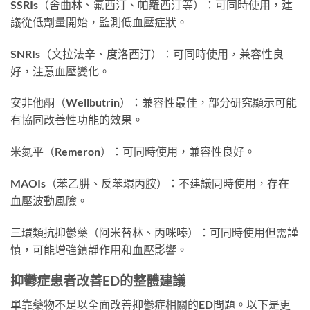
SSRIs（舍曲林、氟西汀、帕羅西汀等）：可同時使用，建
議從低劑量開始，監測低血壓症狀。
SNRIs（文拉法辛、度洛西汀）：可同時使用，兼容性良
好，注意血壓變化。
安非他酮（Wellbutrin）：兼容性最佳，部分研究顯示可能
有協同改善性功能的效果。
米氮平（Remeron）：可同時使用，兼容性良好。
MAOIs（苯乙肼、反苯環丙胺）：不建議同時使用，存在
血壓波動風險。
三環類抗抑鬱藥（阿米替林、丙咪嗪）：可同時使用但需謹
慎，可能增強鎮靜作用和血壓影響。
抑鬱症患者改善ED的整體建議
單靠藥物不足以全面改善抑鬱症相關的ED問題。以下是更