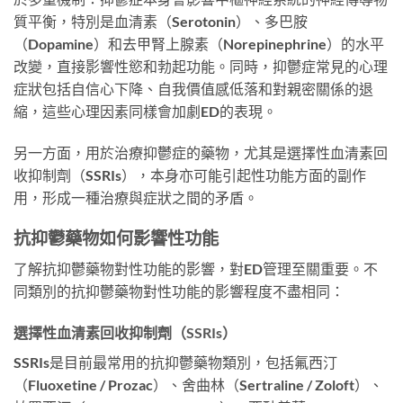
質平衡，特別是血清素（Serotonin）、多巴胺
（Dopamine）和去甲腎上腺素（Norepinephrine）的水平
改變，直接影響性慾和勃起功能。同時，抑鬱症常見的心理
症狀包括自信心下降、自我價值感低落和對親密關係的退
縮，這些心理因素同樣會加劇ED的表現。
另一方面，用於治療抑鬱症的藥物，尤其是選擇性血清素回
收抑制劑（SSRIs），本身亦可能引起性功能方面的副作
用，形成一種治療與症狀之間的矛盾。
抗抑鬱藥物如何影響性功能
了解抗抑鬱藥物對性功能的影響，對ED管理至關重要。不
同類別的抗抑鬱藥物對性功能的影響程度不盡相同：
選擇性血清素回收抑制劑（SSRIs）
SSRIs是目前最常用的抗抑鬱藥物類別，包括氟西汀
（Fluoxetine / Prozac）、舍曲林（Sertraline / Zoloft）、