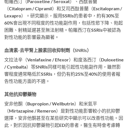
帕羅西汀（Paroxetine / Seroxat）、西酞普蘭
（Citalopram / Cipramil）和艾司西酞普蘭（Escitalopram /
Lexapro）。研究顯示，服用SSRIs的患者中，約有30%至
60%會出現不同程度的性功能副作用，包括性慾下降、勃起
困難、射精延遲甚至無法射精。帕羅西汀在SSRIs中被認為
對性功能的影響最為顯著。
血清素-去甲腎上腺素回收抑制劑（SNRIs）
文拉法辛（Venlafaxine / Efexor）和度洛西汀（Duloxetine
/ Cymbalta）等SNRIs同樣可能引起性功能副作用，雖然影
響程度通常略低於SSRIs，但仍有約25%至40%的使用者報
告性功能方面的不適。
其他抗抑鬱藥物
安非他酮（Bupropion / Wellbutrin）和米氮平
（Mirtazapine / Remeron）是對性功能影響較小的抗抑鬱
選擇，安非他酮甚至在某些研究中顯示可以改善性功能。因
此，對於因抗抑鬱藥物引起ED的患者，醫生有時會考慮轉