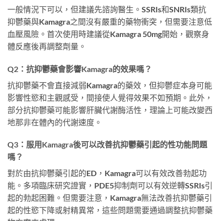
一般情況下可以，但建議先諮詢醫生。SSRIs和SNRIs類抗
抑鬱藥與Kamagra之間沒有嚴重的藥物衝突，但需要注意低
血壓風險。首次使用時建議從Kamagra 50mg開始，觀察身
體反應後再調整劑量。
Q2：抗抑鬱藥會影響Kamagra的效果嗎？
抗抑鬱藥不會直接減弱Kamagra的藥效，但抑鬱症本身可能
影響性慾和主觀感受，間接使人覺得效果不如預期。此外，
部分抗抑鬱藥可能影響肝臟代謝酶活性，理論上可能改變西
地那非在體內的代謝速度。
Q3：服用Kamagra後可以改善抗抑鬱藥引起的性功能問題
嗎？
對於由抗抑鬱藥引起的ED，Kamagra可以有效改善勃起功
能。多項臨床研究證實，PDE5抑制劑可以有效逆轉SSRIs引
起的勃起困難。但需要注意，Kamagra無法改善抗抑鬱藥引
起的性慾下降或射精異常，這些問題需要通過調整抗抑鬱藥