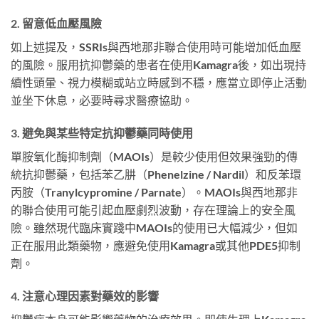
2. 留意低血壓風險
如上述提及，SSRIs與西地那非聯合使用時可能增加低血壓
的風險。服用抗抑鬱藥的患者在使用Kamagra後，如出現持
續性頭暈、視力模糊或站立時感到不穩，應當立即停止活動
並坐下休息，必要時尋求醫療協助。
3. 避免與某些特定抗抑鬱藥同時使用
單胺氧化酶抑制劑（MAOIs）是較少使用但效果強勁的傳
統抗抑鬱藥，包括苯乙肼（Phenelzine / Nardil）和反苯環
丙胺（Tranylcypromine / Parnate）。MAOIs與西地那非
的聯合使用可能引起血壓劇烈波動，存在理論上的安全風
險。雖然現代臨床實踐中MAOIs的使用已大幅減少，但如
正在服用此類藥物，應避免使用Kamagra或其他PDE5抑制
劑。
4. 注意心理因素對藥效的影響