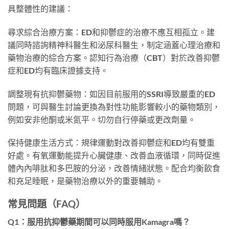
具整體性的建議：
尋求綜合治療方案：ED和抑鬱症的治療不應互相孤立。建
議同時諮詢精神科醫生和泌尿科醫生，制定涵蓋心理治療和
藥物治療的綜合方案。認知行為治療（CBT）對於改善抑鬱
症和ED均有臨床證據支持。
調整現有抗抑鬱藥物：如因目前服用的SSRI導致嚴重的ED
問題，可與醫生討論更換為對性功能影響較小的藥物類別，
例如安非他酮或米氮平。切勿自行停藥或更改劑量。
保持健康生活方式：規律運動對改善抑鬱症和ED均有雙重
好處。有氧運動能提升心臟健康、改善血液循環，同時促進
體內內啡肽和多巴胺的分泌，改善情緒狀態。配合均衡飲食
和充足睡眠，是藥物治療以外的重要輔助。
常見問題（FAQ）
Q1：服用抗抑鬱藥期間可以同時服用Kamagra嗎？