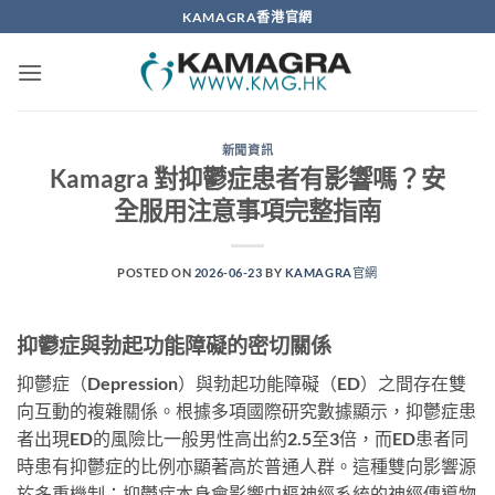
Skip
KAMAGRA香港官網
to
content
新聞資訊
Kamagra 對抑鬱症患者有影響嗎？安
全服用注意事項完整指南
POSTED ON
2026-06-23
BY
KAMAGRA官網
抑鬱症與勃起功能障礙的密切關係
抑鬱症（Depression）與勃起功能障礙（ED）之間存在雙
向互動的複雜關係。根據多項國際研究數據顯示，抑鬱症患
者出現ED的風險比一般男性高出約2.5至3倍，而ED患者同
時患有抑鬱症的比例亦顯著高於普通人群。這種雙向影響源
於多重機制：抑鬱症本身會影響中樞神經系統的神經傳導物