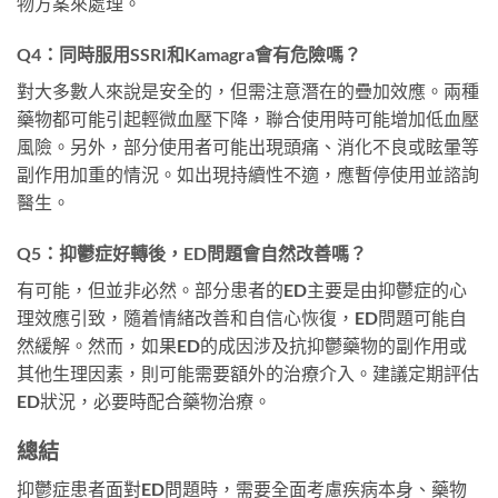
物方案來處理。
Q4：同時服用SSRI和Kamagra會有危險嗎？
對大多數人來說是安全的，但需注意潛在的疊加效應。兩種
藥物都可能引起輕微血壓下降，聯合使用時可能增加低血壓
風險。另外，部分使用者可能出現頭痛、消化不良或眩暈等
副作用加重的情況。如出現持續性不適，應暫停使用並諮詢
醫生。
Q5：抑鬱症好轉後，ED問題會自然改善嗎？
有可能，但並非必然。部分患者的ED主要是由抑鬱症的心
理效應引致，隨着情緒改善和自信心恢復，ED問題可能自
然緩解。然而，如果ED的成因涉及抗抑鬱藥物的副作用或
其他生理因素，則可能需要額外的治療介入。建議定期評估
ED狀況，必要時配合藥物治療。
總結
抑鬱症患者面對ED問題時，需要全面考慮疾病本身、藥物