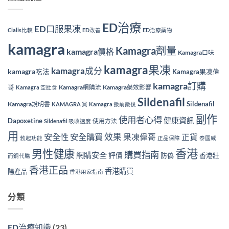
ED治療
ED口服果凍
Cialis比較
ED改善
ED治療藥物
kamagra
Kamagra劑量
kamagra價格
Kamagra口味
kamagra果凍
kamagra成分
kamagra吃法
Kamagra果凍偉
kamagra訂購
哥
Kamagra網購流
Kamagra藥效影響
Kamagra 空肚食
Sildenafil
Sildenafil
Kamagra說明書
KAMAGRA 買
Kamagra 飯前飯後
副作
使用者心得
健康資訊
Dapoxetine
使用方法
Sildenafil 吸收速度
用
效果
安全性
安全購買
果凍偉哥
正貨
勃起功能
正品保障
泰國威
香港
男性健康
購買指南
網購安全
評價
防偽
香港壯
而鋼代購
香港正品
香港購買
陽產品
香港用家指南
分類
ED治療知識
(23)