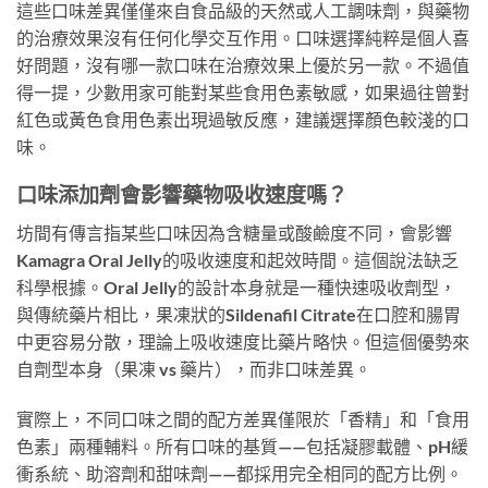
這些口味差異僅僅來自食品級的天然或人工調味劑，與藥物
的治療效果沒有任何化學交互作用。口味選擇純粹是個人喜
好問題，沒有哪一款口味在治療效果上優於另一款。不過值
得一提，少數用家可能對某些食用色素敏感，如果過往曾對
紅色或黃色食用色素出現過敏反應，建議選擇顏色較淺的口
味。
口味添加劑會影響藥物吸收速度嗎？
坊間有傳言指某些口味因為含糖量或酸鹼度不同，會影響
Kamagra Oral Jelly的吸收速度和起效時間。這個說法缺乏
科學根據。Oral Jelly的設計本身就是一種快速吸收劑型，
與傳統藥片相比，果凍狀的Sildenafil Citrate在口腔和腸胃
中更容易分散，理論上吸收速度比藥片略快。但這個優勢來
自劑型本身（果凍 vs 藥片），而非口味差異。
實際上，不同口味之間的配方差異僅限於「香精」和「食用
色素」兩種輔料。所有口味的基質——包括凝膠載體、pH緩
衝系統、助溶劑和甜味劑——都採用完全相同的配方比例。