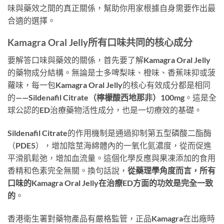
味與藥效之間的真正關係，幫助你用家根據自身需要作出最
合適的選擇。
Kamagra Oral Jelly所有口味共同的核心成分
要解答口味與藥效的關係，首先要了解Kamagra Oral Jelly
的藥物成分結構。無論是士多啤梨味、橙味、香蕉味抑或菠
蘿味，每一包Kamagra Oral Jelly的核心有效成分都是相同
的——
Sildenafil Citrate（檸檬酸西地那非）100mg
。這是全
球公認的ED治療藥物活性成分，也是一切療效的基礎。
Sildenafil Citrate的作用機制是通過抑制第五型磷酸二酯酶
（PDE5），增加陰莖海綿體內的一氧化氮濃度，從而促進
平滑肌鬆弛，增加血流量。這個化學反應與果凍添加的食用
香精和色素完全無關。換句話說，
從藥理學角度而言，所有
口味的Kamagra Oral Jelly在治療ED方面的功效是完全一致
的
。
香港衛生署對藥物產品有嚴格監管，正品Kamagra在出廠時