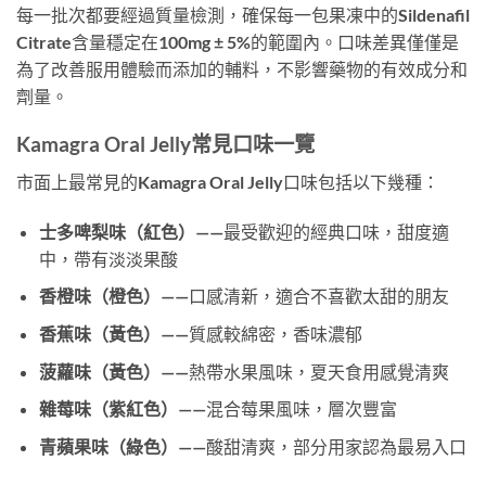
每一批次都要經過質量檢測，確保每一包果凍中的Sildenafil
Citrate含量穩定在100mg ± 5%的範圍內。口味差異僅僅是
為了改善服用體驗而添加的輔料，不影響藥物的有效成分和
劑量。
Kamagra Oral Jelly常見口味一覽
市面上最常見的Kamagra Oral Jelly口味包括以下幾種：
士多啤梨味（紅色）
——最受歡迎的經典口味，甜度適
中，帶有淡淡果酸
香橙味（橙色）
——口感清新，適合不喜歡太甜的朋友
香蕉味（黃色）
——質感較綿密，香味濃郁
菠蘿味（黃色）
——熱帶水果風味，夏天食用感覺清爽
雜莓味（紫紅色）
——混合莓果風味，層次豐富
青蘋果味（綠色）
——酸甜清爽，部分用家認為最易入口