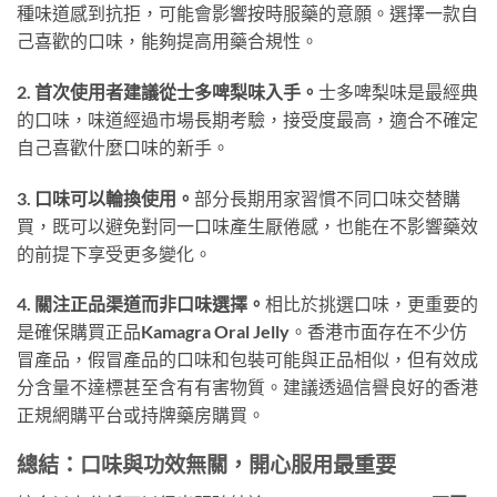
種味道感到抗拒，可能會影響按時服藥的意願。選擇一款自
己喜歡的口味，能夠提高用藥合規性。
2. 首次使用者建議從士多啤梨味入手。
士多啤梨味是最經典
的口味，味道經過市場長期考驗，接受度最高，適合不確定
自己喜歡什麼口味的新手。
3. 口味可以輪換使用。
部分長期用家習慣不同口味交替購
買，既可以避免對同一口味產生厭倦感，也能在不影響藥效
的前提下享受更多變化。
4. 關注正品渠道而非口味選擇。
相比於挑選口味，更重要的
是確保購買正品Kamagra Oral Jelly。香港市面存在不少仿
冒產品，假冒產品的口味和包裝可能與正品相似，但有效成
分含量不達標甚至含有有害物質。建議透過信譽良好的香港
正規網購平台或持牌藥房購買。
總結：口味與功效無關，開心服用最重要