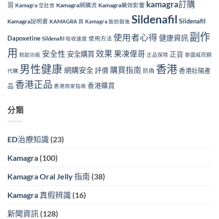
kamagra訂購
哥
Kamagra網購流
Kamagra藥效影響
Kamagra 空肚食
Sildenafil
Sildenafil
Kamagra說明書
KAMAGRA 買
Kamagra 飯前飯後
副作
使用者心得
健康資訊
Dapoxetine
使用方法
Sildenafil 吸收速度
用
效果
安全性
果凍偉哥
安全購買
正貨
勃起功能
正品保障
泰國威而鋼
香港
男性健康
購買指南
網購安全
評價
香港壯陽產
防偽
代購
香港正品
香港購買
品
香港用家指南
分類
ED治療知識
(23)
Kamagra
(100)
Kamagra Oral Jelly 指南
(38)
Kamagra 真假辨識
(16)
新聞資訊
(128)