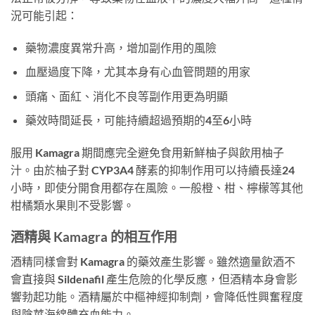
況可能引起：
藥物濃度異常升高，增加副作用的風險
血壓過度下降，尤其本身有心血管問題的用家
頭痛、面紅、消化不良等副作用更為明顯
藥效時間延長，可能持續超過預期的4至6小時
服用 Kamagra 期間應完全避免食用新鮮柚子與飲用柚子
汁。由於柚子對 CYP3A4 酵素的抑制作用可以持續長達24
小時，即使分開食用都存在風險。一般橙、柑、檸檬等其他
柑橘類水果則不受影響。
酒精與 Kamagra 的相互作用
酒精同樣會對 Kamagra 的藥效產生影響。雖然適量飲酒不
會直接與 Sildenafil 產生危險的化學反應，但酒精本身會影
響勃起功能。酒精屬於中樞神經抑制劑，會降低性興奮程度
與陰莖海綿體充血能力。