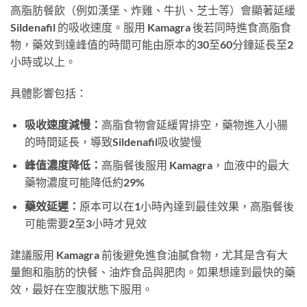
高脂肪餐飲（例如漢堡、炸雞、牛扒、芝士等）會顯著延緩
Sildenafil 的吸收速度。服用 Kamagra 後若同時進食高脂食
物，藥效到達峰值的時間可能由原本的30至60分鐘延長至2
小時或以上。
具體影響包括：
吸收速度減慢：
高脂食物會延緩胃排空，藥物進入小腸
的時間延長，導致Sildenafil吸收變慢
峰值濃度降低：
高脂餐後服用 Kamagra，血液中的最大
藥物濃度可能降低約29%
藥效延遲：
原本可以在1小時內達到最佳效果，高脂餐後
可能需要2至3小時才見效
建議服用 Kamagra 前後避免進食油膩食物，尤其是含有大
量飽和脂肪的快餐、油炸食品與肥肉。如果想達到最快的藥
效，最好在空腹狀態下服用。