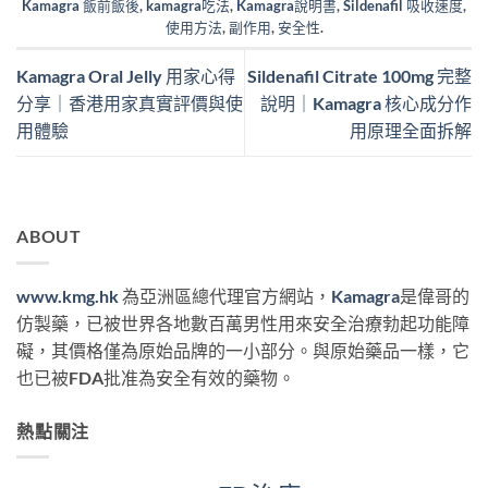
Kamagra 飯前飯後
,
kamagra吃法
,
Kamagra說明書
,
Sildenafil 吸收速度
,
使用方法
,
副作用
,
安全性
.
Kamagra Oral Jelly 用家心得
Sildenafil Citrate 100mg 完整
分享｜香港用家真實評價與使
說明｜Kamagra 核心成分作
用體驗
用原理全面拆解
ABOUT
www.kmg.hk
為亞洲區總代理官方網站，
Kamagra
是偉哥的
仿製藥，已被世界各地數百萬男性用來安全治療勃起功能障
礙，其價格僅為原始品牌的一小部分。與原始藥品一樣，它
也已被FDA批准為安全有效的藥物。
熱點關注