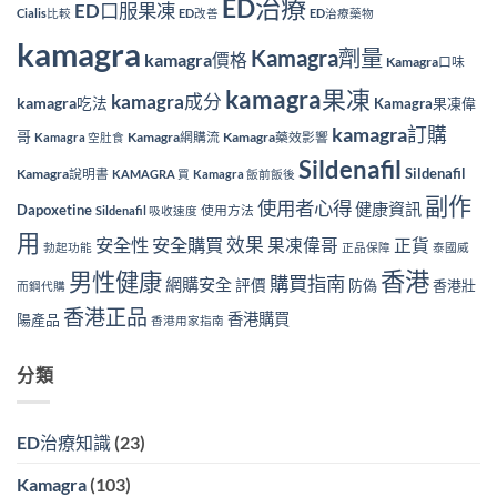
ED治療
ED口服果凍
Cialis比較
ED改善
ED治療藥物
kamagra
Kamagra劑量
kamagra價格
Kamagra口味
kamagra果凍
kamagra成分
kamagra吃法
Kamagra果凍偉
kamagra訂購
哥
Kamagra網購流
Kamagra藥效影響
Kamagra 空肚食
Sildenafil
Sildenafil
Kamagra說明書
KAMAGRA 買
Kamagra 飯前飯後
副作
使用者心得
健康資訊
Dapoxetine
使用方法
Sildenafil 吸收速度
用
效果
安全性
安全購買
果凍偉哥
正貨
勃起功能
正品保障
泰國威
香港
男性健康
購買指南
網購安全
評價
防偽
香港壯
而鋼代購
香港正品
香港購買
陽產品
香港用家指南
分類
ED治療知識
(23)
Kamagra
(103)