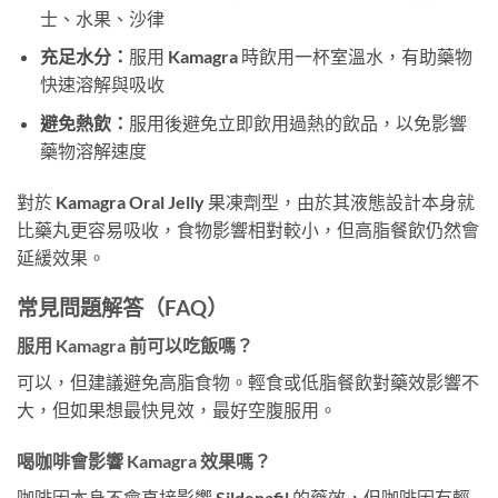
士、水果、沙律
充足水分：
服用 Kamagra 時飲用一杯室溫水，有助藥物
快速溶解與吸收
避免熱飲：
服用後避免立即飲用過熱的飲品，以免影響
藥物溶解速度
對於 Kamagra Oral Jelly 果凍劑型，由於其液態設計本身就
比藥丸更容易吸收，食物影響相對較小，但高脂餐飲仍然會
延緩效果。
常見問題解答（FAQ）
服用 Kamagra 前可以吃飯嗎？
可以，但建議避免高脂食物。輕食或低脂餐飲對藥效影響不
大，但如果想最快見效，最好空腹服用。
喝咖啡會影響 Kamagra 效果嗎？
咖啡因本身不會直接影響 Sildenafil 的藥效，但咖啡因有輕