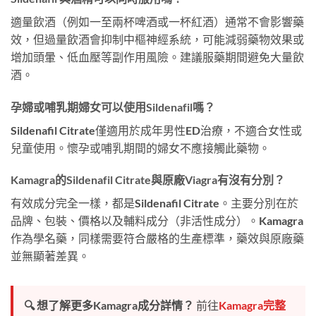
適量飲酒（例如一至兩杯啤酒或一杯紅酒）通常不會影響藥
效，但過量飲酒會抑制中樞神經系統，可能減弱藥物效果或
增加頭暈、低血壓等副作用風險。建議服藥期間避免大量飲
酒。
孕婦或哺乳期婦女可以使用Sildenafil嗎？
Sildenafil Citrate僅適用於成年男性ED治療，不適合女性或
兒童使用。懷孕或哺乳期間的婦女不應接觸此藥物。
Kamagra的Sildenafil Citrate與原廠Viagra有沒有分別？
有效成分完全一樣，都是Sildenafil Citrate。主要分別在於
品牌、包裝、價格以及輔料成分（非活性成分）。Kamagra
作為學名藥，同樣需要符合嚴格的生產標準，藥效與原廠藥
並無顯著差異。
🔍 想了解更多Kamagra成分詳情？
前往
Kamagra完整