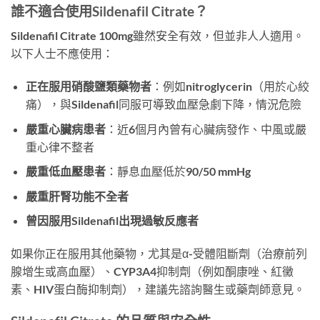
誰不適合使用Sildenafil Citrate？
Sildenafil Citrate 100mg雖然安全有效，但並非人人適用。
以下人士不應使用：
正在服用硝酸鹽類藥物者
：例如nitroglycerin（用於心絞
痛），與Sildenafil同服可導致血壓急劇下降，情況危險
嚴重心臟病患者
：近6個月內曾有心臟病發作、中風或嚴
重心律不整者
嚴重低血壓患者
：靜息血壓低於90/50 mmHg
嚴重肝腎功能不全者
曾因服用Sildenafil出現過敏反應者
如果你正在服用其他藥物，尤其是α-受體阻斷劑（治療前列
腺增生或高血壓）、CYP3A4抑制劑（例如酮康唑、紅黴
素、HIV蛋白酶抑制劑），建議先諮詢醫生或藥劑師意見。