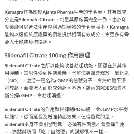
Kamagra作為印度Ajanta Pharma生產的學名藥，其有效成
分正是Sildenafil Citrate，劑量與原廠藥完全一致。由於印
度藥廠可以合法生產專利過期藥物的學名藥版本，Kamagra
能夠以遠低於原廠藥的價格提供相同有效成分，令更多有需
要人士能夠負擔得起。
Sildenafil Citrate 100mg 作用原理
Sildenafil Citrate之所以能夠改善勃起功能，關鍵在於其作
用機制。當男性受到性刺激時，陰莖海綿體會釋放一氧化氮
（NO），激活一種名為cGMP的信號分子，令海綿體平滑
肌放鬆，血液流入而形成勃起。不過，體內的PDE5酶會不
斷分解cGMP，令勃起消退。
Sildenafil Citrate的作用就是抑制PDE5酶，令cGMP水平得
以維持，從而延長及增強勃起效果。值得留意的是，
Sildenafil本身不會引發勃起，必須有性刺激才會發揮作用
——這點與坊間「吃了自然硬」的誤解很不一樣。