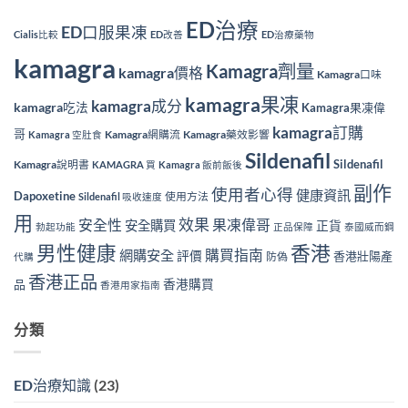
ED治療
ED口服果凍
Cialis比較
ED改善
ED治療藥物
kamagra
Kamagra劑量
kamagra價格
Kamagra口味
kamagra果凍
kamagra成分
kamagra吃法
Kamagra果凍偉
kamagra訂購
哥
Kamagra網購流
Kamagra藥效影響
Kamagra 空肚食
Sildenafil
Sildenafil
Kamagra說明書
KAMAGRA 買
Kamagra 飯前飯後
副作
使用者心得
健康資訊
Dapoxetine
使用方法
Sildenafil 吸收速度
用
效果
安全性
果凍偉哥
安全購買
正貨
勃起功能
正品保障
泰國威而鋼
香港
男性健康
購買指南
網購安全
評價
香港壯陽產
防偽
代購
香港正品
香港購買
品
香港用家指南
分類
ED治療知識
(23)