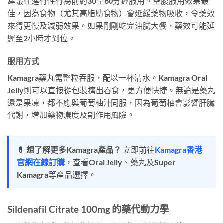
建議在進行性行為前約30至60分鐘服用。空腹服用效果最
佳，因為食物（尤其高脂肪食物）會延緩藥物吸收，令藥效
來得更慢及減弱效果。如果剛剛吃完油膩大餐，藥效可能延
遲至2小時才到位。
服用方式
Kamagra藥丸需整粒吞服，配以一杯清水。Kamagra Oral
Jelly則可以直接從包裝擠出吞食，更方便快捷。無論是藥丸
還是果凍，都不應與葡萄柚汁同服，因為葡萄柚會影響肝臟
代謝，增加藥物濃度及副作用風險。
💊 想了解更多Kamagra產品？
立即前往
Kamagra香港
官網在線訂購
，查看Oral Jelly、藥丸及Super
Kamagra等產品選擇。
Sildenafil Citrate 100mg 的藥代動力學