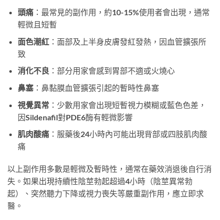
頭痛
：最常見的副作用，約10-15%使用者會出現，通常
輕微且短暫
面色潮紅
：面部及上半身皮膚發紅發熱，因血管擴張所
致
消化不良
：部分用家會感到胃部不適或火燒心
鼻塞
：鼻黏膜血管擴張引起的暫時性鼻塞
視覺異常
：少數用家會出現短暫視力模糊或藍色色差，
因Sildenafil對PDE6酶有輕微影響
肌肉酸痛
：服藥後24小時內可能出現背部或四肢肌肉酸
痛
以上副作用多數是輕微及暫時性，通常在藥效消退後自行消
失。如果出現持續性陰莖勃起超過4小時（陰莖異常勃
起）、突然聽力下降或視力喪失等嚴重副作用，應立即求
醫。