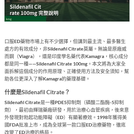
口服ED藥物市場上有不少選擇，但講到最主流、最多醫生
處方的有效成分，非Sildenafil Citrate莫屬。無論是原廠威
而鋼（Viagra），還是印度學名藥代表Kamagra，核心成分
都是同一種——Sildenafil Citrate 100mg。本文將為大家全
面拆解這個成分的作用原理、正確使用方法及安全須知，幫
助各位更深入了解Kamagra的藥理基礎。
什麼是Sildenafil Citrate？
Sildenafil Citrate是一種PDE5抑制劑（磷酸二酯酶-5抑制
劑），最初由輝瑞藥廠研發，用於治療心血管疾病，後來意
外發現對勃起功能障礙（ED）有顯著療效。1998年獲得美
國FDA批准上市，成為全球第一款口服ED治療藥物，徹底
改變了ED治療的格局。