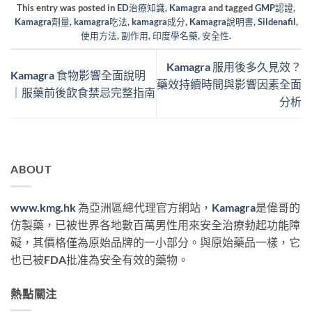
This entry was posted in
ED治療知識
,
Kamagra
and tagged
GMP認證
,
Kamagra劑量
,
kamagra吃法
,
kamagra成分
,
Kamagra說明書
,
Sildenafil
,
使用方法
,
副作用
,
印度學名藥
,
安全性
.
Kamagra 服用後多久見效？
Kamagra 食物影響全面說明
藥效持續時間與影響因素全面
｜服藥前後飲食禁忌完整指南
分析
ABOUT
www.kmg.hk
為亞洲區總代理官方網站，
Kamagra
是偉哥的
仿製藥，已被世界各地數百萬男性用來安全治療勃起功能障
礙，其價格僅為原始品牌的一小部分。與原始藥品一樣，它
也已被FDA批准為安全有效的藥物。
熱點關注