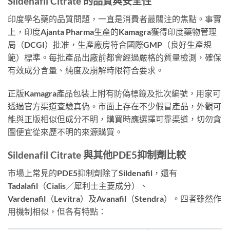
Sildenafil Citrate 的品質與安全性
印度學名藥的品質問題，一直是消費者最關注的焦點。事實
上，印度Ajanta Pharma生產的Kamagra獲得印度藥物管理
局（DCGI）批准，生產廠房符合國際GMP（良好生產規
範）標準。每批產品出廠前都會經過嚴格的質量檢測，確保
有效成分含量、純度及崩解時限符合要求。
正版Kamagra產品包裝上附有防偽標籤及批次編號，用家可
透過官方渠道查驗真偽。市面上存在不少假冒產品，外觀可
能與正版相似但成分不明，購買時應選擇可靠渠道，切勿貪
圖便宜從來歷不明的來源購買。
Sildenafil Citrate 與其他PDE5抑制劑比較
市場上常見的PDE5抑制劑除了Sildenafil，還有
Tadalafil（Cialis／犀利士主要成分）、
Vardenafil（Levitra）及Avanafil（Stendra）。四者雖然作
用機制相似，但各有特點：