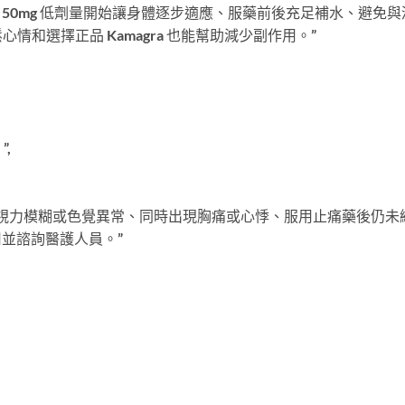
法包括：從 50mg 低劑量開始讓身體逐步適應、服藥前後充足補水、避免與
和選擇正品 Kamagra 也能幫助減少副作用。”
”,
、伴隨視力模糊或色覺異常、同時出現胸痛或心悸、服用止痛藥後仍未
用並諮詢醫護人員。”