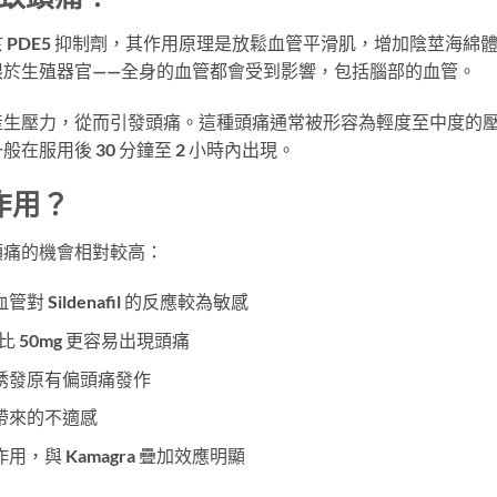
itrate 屬於 PDE5 抑制劑，其作用原理是放鬆血管平滑肌，增加陰莖海綿
限於生殖器官——全身的血管都會受到影響，包括腦部的血管。
產生壓力，從而引發頭痛。這種頭痛通常被形容為輕度至中度的
服用後 30 分鐘至 2 小時內出現。
作用？
頭痛的機會相對較高：
 Sildenafil 的反應較為敏感
家比 50mg 更容易出現頭痛
誘發原有偏頭痛發作
帶來的不適感
，與 Kamagra 疊加效應明顯