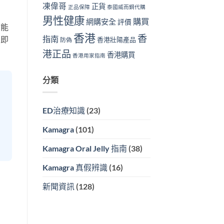
凍偉哥
正貨
正品保障
泰國威而鋼代購
男性健康
購買
網購安全
評價
可能
香港
香
指南
立即
香港壯陽產品
防偽
港正品
香港購買
香港用家指南
分類
ED治療知識
(23)
Kamagra
(101)
Kamagra Oral Jelly 指南
(38)
Kamagra 真假辨識
(16)
新聞資訊
(128)