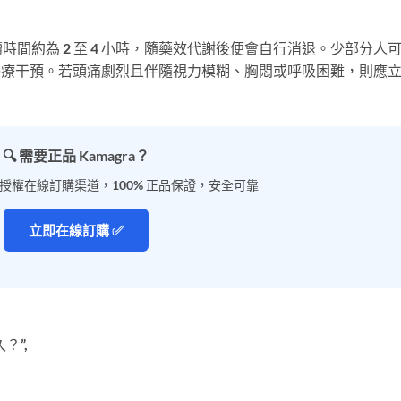
間約為 2 至 4 小時，隨藥效代謝後便會自行消退。少部分人
需要醫療干預。若頭痛劇烈且伴隨視力模糊、胸悶或呼吸困難，則應
🔍 需要正品 Kamagra？
 官方授權在線訂購渠道，100% 正品保證，安全可靠
立即在線訂購 ✅
？”,