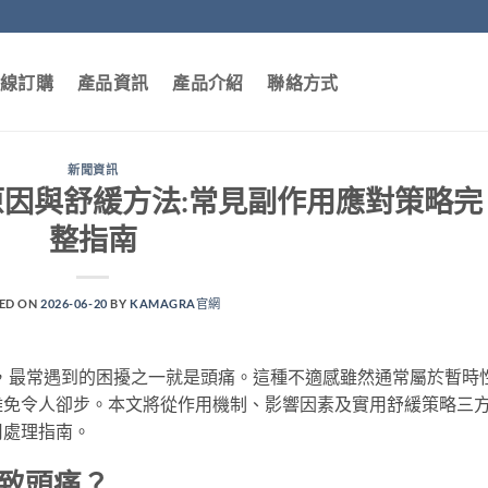
線訂購
產品資訊
產品介紹
聯絡方式
新聞資訊
頭痛原因與舒緩方法:常見副作用應對策略完
整指南
ED ON
2026-06-20
BY
KAMAGRA官網
功能時，最常遇到的困擾之一就是頭痛。這種不適感雖然通常屬於暫時
難免令人卻步。本文將從作用機制、影響因素及實用舒緩策略三
用處理指南。
會導致頭痛？