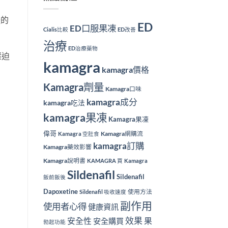
體的
ED
ED口服果凍
Cialis比較
ED改善
治療
ED治療藥物
壓迫
kamagra
kamagra價格
Kamagra劑量
Kamagra口味
kamagra成分
kamagra吃法
kamagra果凍
Kamagra果凍
偉哥
Kamagra網購流
Kamagra 空肚食
kamagra訂購
Kamagra藥效影響
Kamagra說明書
KAMAGRA 買
Kamagra
Sildenafil
Sildenafil
飯前飯後
Dapoxetine
使用方法
Sildenafil 吸收速度
副作用
使用者心得
健康資訊
效果
安全性
果
安全購買
勃起功能