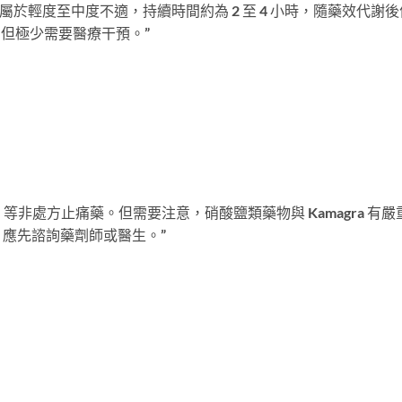
 後的頭痛屬於輕度至中度不適，持續時間約為 2 至 4 小時，隨藥效代謝
時，但極少需要醫療干預。”
amol）等非處方止痛藥。但需要注意，硝酸鹽類藥物與 Kamagra 有嚴
應先諮詢藥劑師或醫生。”