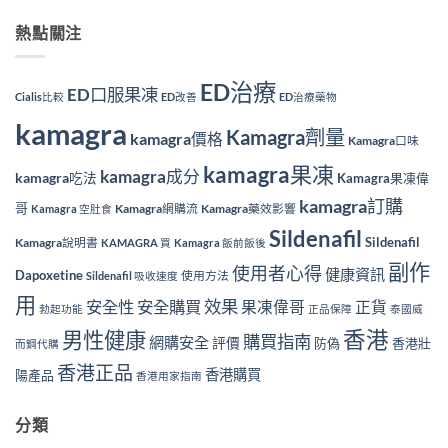
熱點關注
ED治療
ED口服果凍
Cialis比較
ED改善
ED治療藥物
kamagra
Kamagra劑量
kamagra價格
Kamagra口味
kamagra果凍
kamagra成分
kamagra吃法
Kamagra果凍偉
kamagra訂購
哥
Kamagra網購流
Kamagra藥效影響
Kamagra 空肚食
Sildenafil
Sildenafil
Kamagra說明書
KAMAGRA 買
Kamagra 飯前飯後
副作
使用者心得
健康資訊
Dapoxetine
使用方法
Sildenafil 吸收速度
用
效果
安全性
安全購買
果凍偉哥
正貨
勃起功能
正品保障
泰國威
香港
男性健康
購買指南
網購安全
評價
防偽
香港壯
而鋼代購
香港正品
香港購買
陽產品
香港用家指南
分類