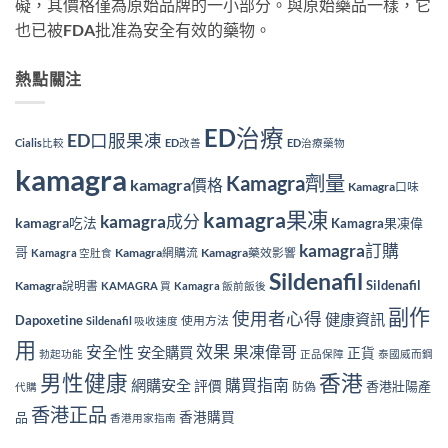
礙，其價格僅為原始品牌的一小部分。與原始藥品一樣，它
也已被FDA批准為安全有效的藥物。
熱點關注
ED治療
ED口服果凍
Cialis比較
ED改善
ED治療藥物
kamagra
Kamagra劑量
kamagra價格
Kamagra口味
kamagra果凍
kamagra成分
kamagra吃法
Kamagra果凍偉
kamagra訂購
哥
Kamagra網購流
Kamagra藥效影響
Kamagra 空肚食
Sildenafil
Sildenafil
Kamagra說明書
KAMAGRA 買
Kamagra 飯前飯後
副作
使用者心得
健康資訊
Dapoxetine
使用方法
Sildenafil 吸收速度
用
效果
安全性
果凍偉哥
安全購買
正貨
勃起功能
正品保障
泰國威而鋼
香港
男性健康
購買指南
網購安全
評價
香港壯陽產
防偽
代購
香港正品
香港購買
品
香港用家指南