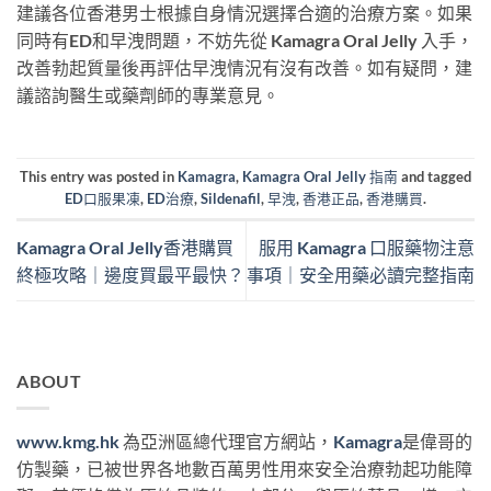
建議各位香港男士根據自身情況選擇合適的治療方案。如果
同時有ED和早洩問題，不妨先從 Kamagra Oral Jelly 入手，
改善勃起質量後再評估早洩情況有沒有改善。如有疑問，建
議諮詢醫生或藥劑師的專業意見。
This entry was posted in
Kamagra
,
Kamagra Oral Jelly 指南
and tagged
ED口服果凍
,
ED治療
,
Sildenafil
,
早洩
,
香港正品
,
香港購買
.
Kamagra Oral Jelly香港購買
服用 Kamagra 口服藥物注意
終極攻略｜邊度買最平最快？
事項｜安全用藥必讀完整指南
ABOUT
www.kmg.hk
為亞洲區總代理官方網站，
Kamagra
是偉哥的
仿製藥，已被世界各地數百萬男性用來安全治療勃起功能障