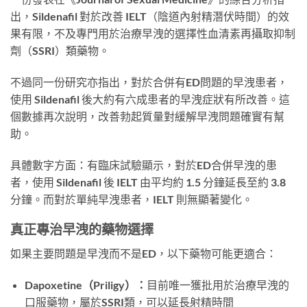
出，Sildenafil 對於改善 IELT（陰道內射精潛伏時間）的效
果有限，不及專門用於治療早洩的選擇性血清素再攝取抑制
劑（SSRI）類藥物。
不過同一份研究亦指出，對於合併有ED問題的早洩患者，
使用 Sildenafil 後大約有六成患者的早洩症狀有所改善。這
個數據再次說明，改善勃起質量對緩解早洩問題確實有幫
助。
具體數字方面：有臨床試驗顯示，對於ED合併早洩的患
者，使用 Sildenafil 後 IELT 由平均約 1.5 分鐘延長至約 3.8
分鐘。而對於單純早洩患者，IELT 則無顯著變化。
真正專治早洩的藥物選擇
如果主要問題是早洩而不是ED，以下藥物可能更適合：
Dapoxetine（Priligy）：
目前唯一獲批用於治療早洩的
口服藥物，屬於SSRI類，可以延長射精時間