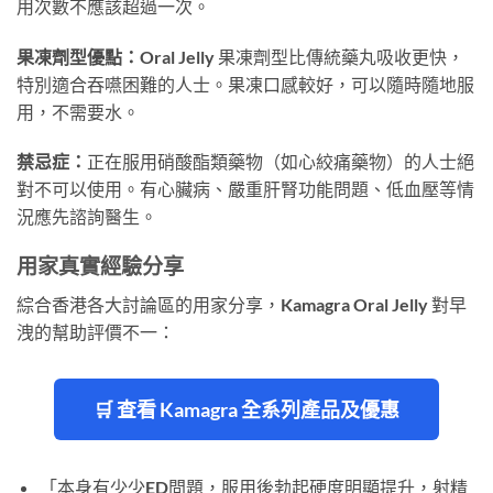
用次數不應該超過一次。
果凍劑型優點：
Oral Jelly 果凍劑型比傳統藥丸吸收更快，
特別適合吞嚥困難的人士。果凍口感較好，可以隨時隨地服
用，不需要水。
禁忌症：
正在服用硝酸酯類藥物（如心絞痛藥物）的人士絕
對不可以使用。有心臟病、嚴重肝腎功能問題、低血壓等情
況應先諮詢醫生。
用家真實經驗分享
綜合香港各大討論區的用家分享，Kamagra Oral Jelly 對早
洩的幫助評價不一：
🛒 查看 Kamagra 全系列產品及優惠
「本身有少少ED問題，服用後勃起硬度明顯提升，射精