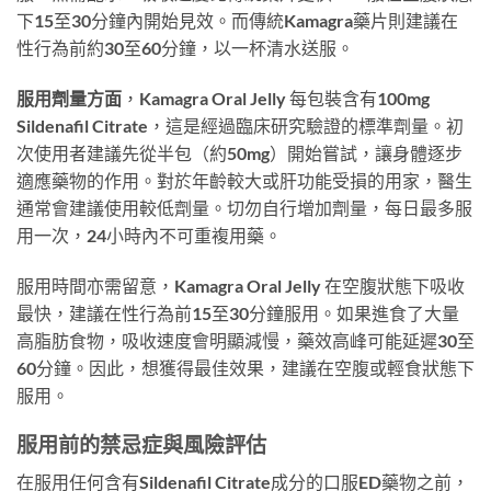
下15至30分鐘內開始見效。而傳統Kamagra藥片則建議在
性行為前約30至60分鐘，以一杯清水送服。
服用劑量方面
，Kamagra Oral Jelly 每包裝含有100mg
Sildenafil Citrate，這是經過臨床研究驗證的標準劑量。初
次使用者建議先從半包（約50mg）開始嘗試，讓身體逐步
適應藥物的作用。對於年齡較大或肝功能受損的用家，醫生
通常會建議使用較低劑量。切勿自行增加劑量，每日最多服
用一次，24小時內不可重複用藥。
服用時間亦需留意，Kamagra Oral Jelly 在空腹狀態下吸收
最快，建議在性行為前15至30分鐘服用。如果進食了大量
高脂肪食物，吸收速度會明顯減慢，藥效高峰可能延遲30至
60分鐘。因此，想獲得最佳效果，建議在空腹或輕食狀態下
服用。
服用前的禁忌症與風險評估
在服用任何含有Sildenafil Citrate成分的口服ED藥物之前，