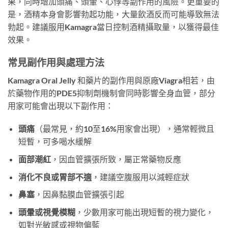
果，同時增加頭痛、頭暈、心悸等副作用的風險。更重要的
是，酒精本身會影響勃起功能，大量飲酒反而可能導致無法
勃起。建議服用Kamagra當日控制酒精攝取量，以獲得最佳
效果。
常見副作用與處理方法
Kamagra Oral Jelly 和藥片的副作用與原廠Viagra相若，由
於藥物作用的PDE5抑制劑機制會同時影響全身血管，部分
用家可能會出現以下副作用：
頭痛
（最常見，約10至16%用家會出現），通常輕微且
短暫，可多喝水緩解
面部潮紅
，因血管擴張所致，屬正常藥物反應
消化不良或胃部不適
，建議空腹服用以減輕症狀
鼻塞
，因鼻黏膜血管擴張引起
頭暈或視覺模糊
，少數用家可能出現短暫的視力變化，
如對光敏感或視物偏藍