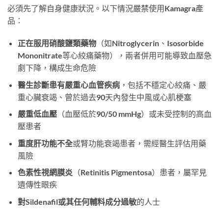
必須先了解自身健康狀況。以下情況嚴禁使用Kamagra產
品：
正在服用硝酸鹽類藥物
（如Nitroglycerin、Isosorbide
Mononitrate等心絞痛藥物），兩者併用可能導致血壓急
劇下降，構成生命危險
醫生診斷患有嚴重心血管疾病
，包括不穩定心絞痛、嚴
重心臟衰竭、曾於過去90天內發生中風或心肌梗塞
嚴重低血壓
（血壓低於90/50 mmHg）或未受控制的高血
壓患者
重度肝功能不全
或腎功能衰竭患者，需經醫生評估用藥
風險
色素性視網膜炎
（Retinitis Pigmentosa）患者，屬罕見
遺傳性眼疾
對Sildenafil或其任何輔料成分過敏
的人士