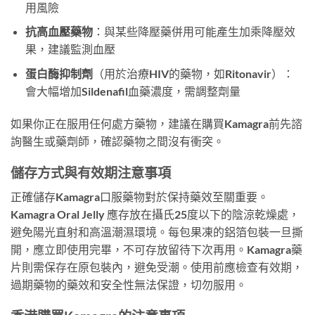
用風險
抗高血壓藥物
：與某些降壓藥併用可能產生加乘降壓效
果，建議監測血壓
蛋白酶抑制劑
（用於治療HIV的藥物，如Ritonavir）：
會大幅增加Sildenafil血藥濃度，需調整劑量
如果你正在服用任何處方藥物，建議在購買Kamagra前先諮
詢醫生或藥劑師，確認藥物之間沒有衝突。
儲存方式與有效期注意事項
正確儲存Kamagra口服藥物對於保持藥效至關重要。
Kamagra Oral Jelly 應存放在攝氏25度以下的陰涼乾燥處，
避免陽光直射和高溫潮濕環境。每包果凍的鋁箔包裝一旦撕
開，應立即使用完畢，不可存放留待下次再用。Kamagra藥
片則需保存在原包裝內，避免受潮。使用前應檢查有效期，
過期藥物的藥效和安全性無法保證，切勿服用。