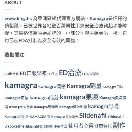
ABOUT
www.kmg.hk
為亞洲區總代理官方網站，
Kamagra
是偉哥的
仿製藥，已被世界各地數百萬男性用來安全治療勃起功能障
礙，其價格僅為原始品牌的一小部分。與原始藥品一樣，它
也已被FDA批准為安全有效的藥物。
熱點關注
ED治療
ED口服果凍
Cialis比較
ED改善
ED治療藥物
kamagra
Kamagra劑量
kamagra價格
Kamagra口味
kamagra果凍
kamagra成分
kamagra吃法
Kamagra果凍偉
kamagra訂購
哥
Kamagra網購流
Kamagra藥效影響
Kamagra 空肚食
Sildenafil
Sildenafil
Kamagra說明書
KAMAGRA 買
Kamagra 飯前飯後
副作
使用者心得
健康資訊
Dapoxetine
使用方法
Sildenafil 吸收速度