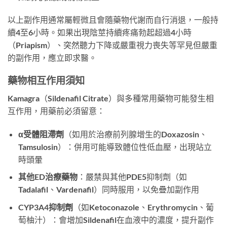
以上副作用通常屬輕微且會隨藥物代謝而自行消退，一般持
續4至6小時。如果出現陰莖持續疼痛勃起超過4小時
（Priapism）、突然聽力下降或嚴重視力喪失等罕見但嚴重
的副作用，應立即求醫。
藥物相互作用須知
Kamagra（Sildenafil Citrate）與多種常用藥物可能發生相
互作用，用藥前必須留意：
α受體阻滯劑
（如用於治療前列腺增生的Doxazosin、
Tamsulosin）：併用可能導致體位性低血壓，出現站立
時頭暈
其他ED治療藥物
：嚴禁與其他PDE5抑制劑（如
Tadalafil、Vardenafil）同時服用，以免疊加副作用
CYP3A4抑制劑
（如Ketoconazole、Erythromycin、葡
萄柚汁）：會增加Sildenafil在血液中的濃度，提升副作