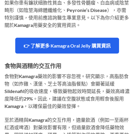
如果你患有鐮狀細胞性貧血、多發性骨髓瘤、白血病或陰莖
畸形（如陰莖海綿體纖維化、Peyronie’s Disease），亦需
特別謹慎，使用前應諮詢醫生專業意見。以下為你介紹更多
關於Kamagra用藥安全的實用資訊。
👉 了解更多 Kamagra Oral Jelly 購買資訊
食物與酒精的交互作用
食物對Kamagra藥效的影響不容忽視。研究顯示，高脂肪食
物（如炸雞、漢堡、芝士等高油脂餐點）會顯著延緩
Sildenafil的吸收速度，導致藥物起效時間延長，藥效高峰濃
度降低約29%。因此，建議在空腹狀態或食用輕食後服用
Kamagra，以確保最佳的藥效發揮。
至於酒精與Kamagra的交互作用，適量飲酒（例如一至兩杯
紅酒或啤酒）對藥效影響有限，但過量飲酒會降低藥物效