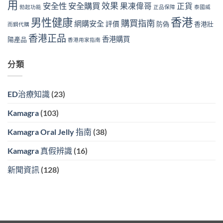
用
效果
安全性
安全購買
果凍偉哥
正貨
勃起功能
正品保障
泰國威
香港
男性健康
購買指南
網購安全
評價
防偽
香港壯
而鋼代購
香港正品
香港購買
陽產品
香港用家指南
分類
ED治療知識
(23)
Kamagra
(103)
Kamagra Oral Jelly 指南
(38)
Kamagra 真假辨識
(16)
新聞資訊
(128)